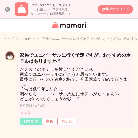
アプリでいつでもアクセス！
無料ダウンロード
ママに嬉しい！アプリ限定
キャンペーンも随時配信中！
女性専用匿名QA
アプリ・情報サ
トップ
お出かけ
家族でユニバーサルに行く予定ですが、おすすめのホテルはあ
イト
家族でユニバーサルに行く予定ですが、おすすめのホ
テルはありますか？
おススメのホテルを教えてください🙏
家族でユニバーサルに行こうと思っています。
最後に行ったのが独身の時で、今回家族で初めて行きま
す。
子供は低学年1人です。
調べたら、ユニバーサル周辺にホテルがたくさん💦
どこがいいのでしょうか😣！？
最終更新：4月4日
ママリ
お出かけ
家族
ホテル