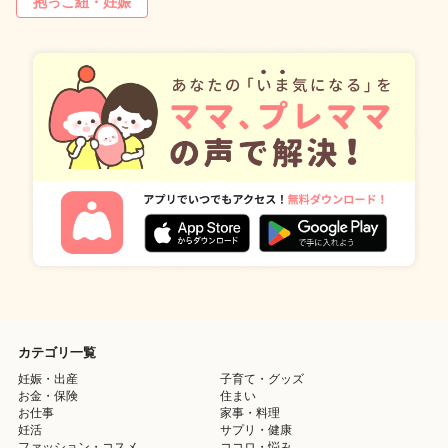
抱っこ紐・妊娠
カテゴリ一覧
妊娠・出産
子育て・グッズ
お金・保険
住まい
お仕事
家事・料理
妊活
サプリ・健康
ファッション・コスメ
ココロ・悩み