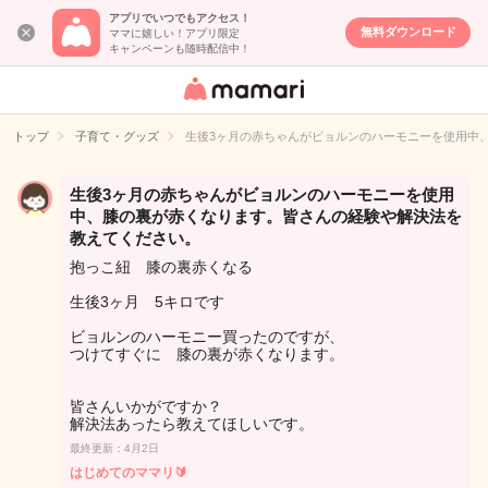
アプリでいつでもアクセス！
無料ダウンロード
ママに嬉しい！アプリ限定
キャンペーンも随時配信中！
女性専用匿名QA
アプリ・情報サ
トップ
子育て・グッズ
生後3ヶ月の赤ちゃんがビョルンのハーモニーを使用中
イト
生後3ヶ月の赤ちゃんがビョルンのハーモニーを使用
中、膝の裏が赤くなります。皆さんの経験や解決法を
教えてください。
抱っこ紐 膝の裏赤くなる
生後3ヶ月 5キロです
ビョルンのハーモニー買ったのですが、
つけてすぐに 膝の裏が赤くなります。
皆さんいかがですか？
解決法あったら教えてほしいです。
最終更新：4月2日
はじめてのママリ🔰