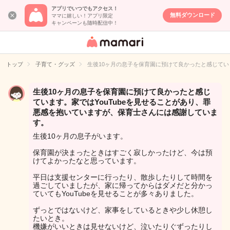
アプリでいつでもアクセス！
無料ダウンロード
ママに嬉しい！アプリ限定
キャンペーンも随時配信中！
女性専用匿名QA
アプリ・情報サ
トップ
子育て・グッズ
生後10ヶ月の息子を保育園に預けて良かったと感じてい
イト
生後10ヶ月の息子を保育園に預けて良かったと感じ
ています。家ではYouTubeを見せることがあり、罪
悪感を抱いていますが、保育士さんには感謝していま
す。
生後10ヶ月の息子がいます。
保育園が決まったときはすごく寂しかったけど、今は預
けてよかったなと思っています。
平日は支援センターに行ったり、散歩したりして時間を
過ごしていましたが、家に帰ってからはダメだと分かっ
ていてもYouTubeを見せることが多々ありました。
ずっとではないけど、家事をしているときや少し休憩し
たいとき。
機嫌がいいときは見せないけど、泣いたりぐずったりし