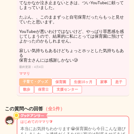
てなかなか泣き止まないときは、ついYouTubeに頼って
しまっていました。
たぶん、、このままずっと自宅保育だったらもっと見せ
ていたと思います。
YouTubeが悪いわけではないけど、やっぱり罪悪感を感
じてしまうので、結果的に私にとっては保育園に預けて
よかったのかもしれません。
寂しい気持ちもあるけどちょっとホッとした気持ちもあ
る
保育士さんには感謝しかない🥲
最終更新：4月4日
ママリ
子育て・グッズ
保育園
生後10ヶ月
家事
息子
散歩
保育士
支援センター
この質問への回答
（全1件）
はじめてのママリ🔰
本当にお気持ちわかります😭保育園から今日こんな遊び