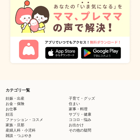
カテゴリ一覧
妊娠・出産
子育て・グッズ
お金・保険
住まい
お仕事
家事・料理
妊活
サプリ・健康
ファッション・コスメ
ココロ・悩み
家族・旦那
お出かけ
産婦人科・小児科
その他の疑問
雑談・つぶやき