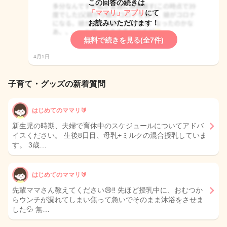
この回答の続きは
「ママリ」アプリ
にて
お読みいただけます！
無料で続きを見る(全7件)
4月1日
子育て・グッズの新着質問
はじめてのママリ🔰
新生児の時期、夫婦で育休中のスケジュールについてアドバ
イスください。 生後8日目、母乳+ミルクの混合授乳していま
す。 3歳…
はじめてのママリ🔰
先輩ママさん教えてください😢‼️ 先ほど授乳中に、おむつか
らウンチが漏れてしまい焦って急いでそのまま沐浴をさせま
した💦 無…