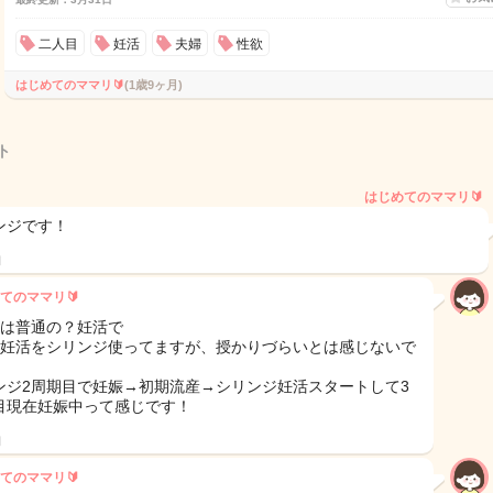
二人目
妊活
夫婦
性欲
はじめてのママリ🔰
(1歳9ヶ月)
ト
はじめてのママリ🔰
リンジです！
日
てのママリ🔰
目は普通の？妊活で
目妊活をシリンジ使ってますが、授かりづらいとは感じないで
ンジ2周期目で妊娠→初期流産→シリンジ妊活スタートして3
目現在妊娠中って感じです！
日
てのママリ🔰