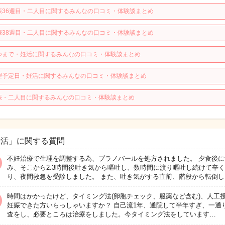
娠36週目・二人目に関するみんなの口コミ・体験談まとめ
娠38週目・二人目に関するみんなの口コミ・体験談まとめ
つまで・妊活に関するみんなの口コミ・体験談まとめ
理予定日・妊活に関するみんなの口コミ・体験談まとめ
娠・二人目に関するみんなの口コミ・体験談まとめ
妊活」に関する質問
不妊治療で生理を調整する為、プラノバールを処方されました。 夕食後に
み、そこから2.3時間後吐き気から嘔吐し、数時間に渡り嘔吐し続けて辛
り、夜間救急を受診しました。 また、吐き気がする直前、階段から転倒し
時間はかかったけど、タイミング法(卵胞チェック、服薬など含む)、人工
妊娠できた方いらっしゃいますか？ 自己流1年、通院して半年すぎ、一通
査をし、必要ところは治療をしました。今タイミング法をしています…