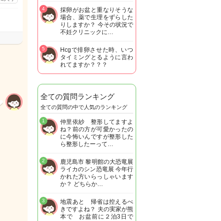
4
採卵がお盆と重なりそうな
場合、薬で生理をずらした
りしますか？ 今その状況で
不妊クリニックに…
5
Hcgで排卵させた時、いつ
タイミングとるように言わ
れてますか？？？
全ての質問ランキング
全ての質問の中で人気のランキング
1
仲里依紗 整形してますよ
ね？前の方が可愛かったの
に今怖いんですが整形した
ら整形したーって…
2
鹿児島市 黎明館の大恐竜展
ライカのシン恐竜展 今年行
かれた方いらっしゃいます
か？ どちらか…
3
地震あと 帰省は控えるべ
きですよね？ 夫の実家が熊
本で お盆前に２泊3日で