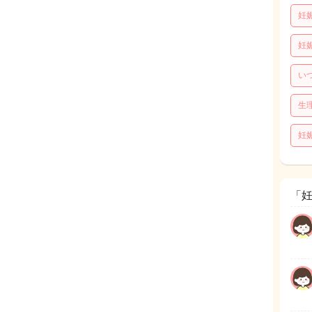
妊
妊
い
生
妊
「