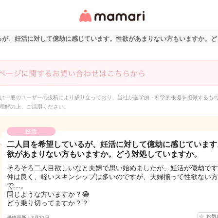
女性専用匿名QAアプ
リ・情報サイト
るが、妊活に対して億劫に感じています。性欲があまりない方もいますか。ど
は一般のユーザーの投稿により成り立っており、当社が医学的・科学的根拠を担保するも
理解の上、ご活用ください。
妊活
二人目を希望しているが、妊活に対して億劫に感じています
欲があまりない方もいますか。どう対処していますか。
そろそろ二人目欲しいなと夫婦で思い始めましたが、妊活が億劫です
仲は良く、軽いスキンシップは多いのですが、夫婦揃って性欲ない方
で…。
同じような方いますか？😂
どう乗り切ってますか？？
お気
最終更新：3月31日