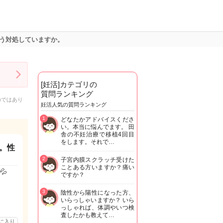
う対処していますか。
[妊活]カテゴリの
質問ランキング
のではあり
妊活人気の質問ランキング
1
どなたかアドバイスくださ
い。本当に悩んでます。 田
舎の不妊治療で移植4回目
をします。それで…
。性
2
子宮内膜スクラッチ受けた
ことある方いますか？痛い
💦
ですか？
3
陰性から陽性になった方、
いらっしゃいますか？ いら
っしゃれば、体調やいつ検
査したかも教えて…
に入り