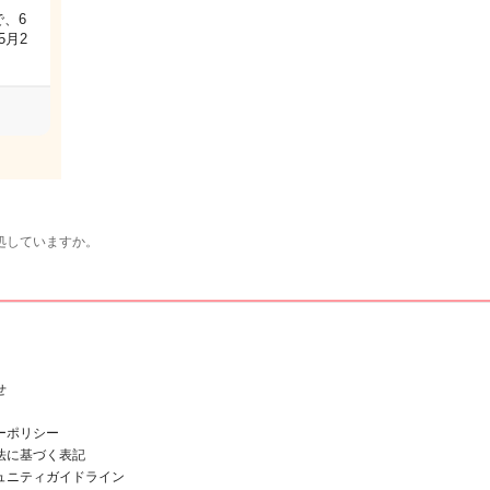
、6
5月2
処していますか。
せ
ーポリシー
法に基づく表記
ュニティガイドライン