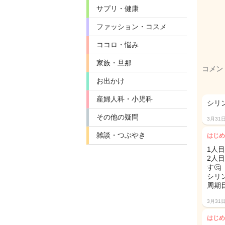
サプリ・健康
ファッション・コスメ
ココロ・悩み
家族・旦那
コメン
お出かけ
産婦人科・小児科
シ
その他の疑問
3月31
雑談・つぶやき
はじめ
1人
2人
す🤔
シリ
周期
3月31
はじめ