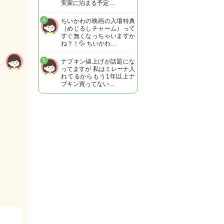
実家に泊まる予定…
4
ちいかわの映画の入場特典
（めじるしチャーム）って
すぐ無くなっちゃいますか
ね？！💦 ちいかわ…
5
ナプキン値上げが話題にな
ってますが 私はミレーナ入
れてるからもう1年以上ナ
プキン買ってない…