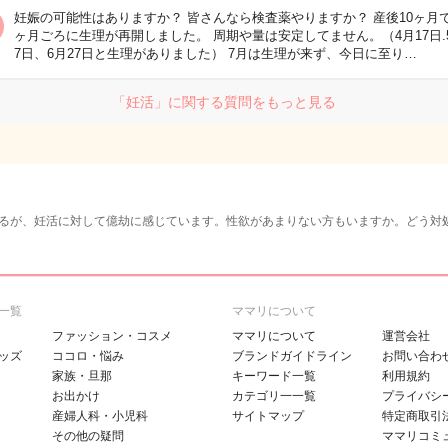
妊娠の可能性はありますか？ 皆さんなら検査薬やりますか？ 産後10ヶ月で
ヶ月ごろに生理が再開しました。 周期や量は安定してません。（4月17日.
7日、6月27日と生理がありました） 7月は生理が来ず、今日に至り…
「妊活」に関する質問をもっと見る
るが、妊活に対して億劫に感じています。性欲があまりない方もいますか。どう対
一覧
ママリについて
ファッション・コスメ
ママリについて
運営会社
ッズ
ココロ・悩み
ブランドガイドライン
お問い合わ
家族・旦那
キーワード一覧
利用規約
お出かけ
カテゴリ一一覧
プライバシ
産婦人科・小児科
サイトマップ
特定商取引
その他の疑問
ママリコミ