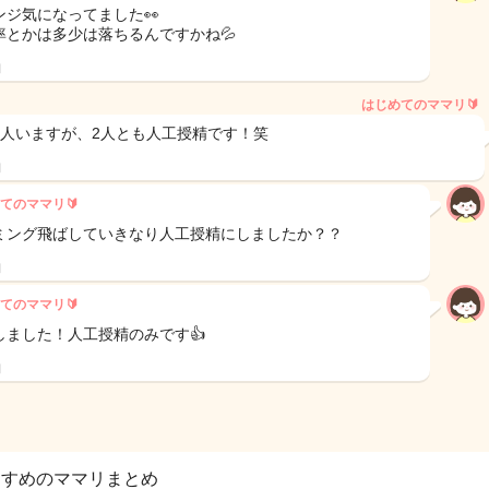
ンジ気になってました👀
率とかは多少は落ちるんですかね💦
日
はじめてのママリ🔰
2人いますが、2人とも人工授精です！笑
日
てのママリ🔰
ミング飛ばしていきなり人工授精にしましたか？？
日
てのママリ🔰
しました！人工授精のみです👍
日
すすめのママリまとめ