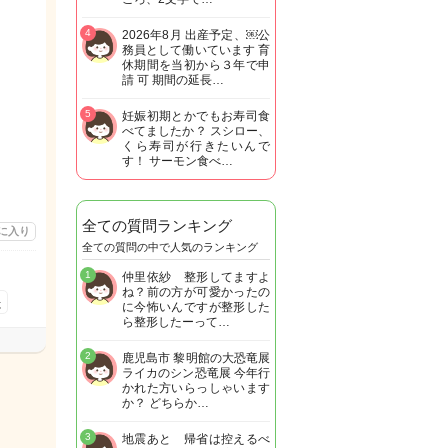
4
2026年8月 出産予定、￼公
務員として働いています 育
休期間を当初から３年で申
請 可 期間の延長…
5
妊娠初期とかでもお寿司食
べてましたか？ スシロー、
くら寿司が行きたいんで
す！ サーモン食べ…
全ての質問ランキング
に入り
全ての質問の中で人気のランキング
1
仲里依紗 整形してますよ
ね？前の方が可愛かったの
た
に今怖いんですが整形した
ら整形したーって…
2
鹿児島市 黎明館の大恐竜展
ライカのシン恐竜展 今年行
かれた方いらっしゃいます
か？ どちらか…
3
地震あと 帰省は控えるべ