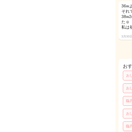
36
それ
38
た☺️
私は
3月30
お
お
お
臨
お
臨