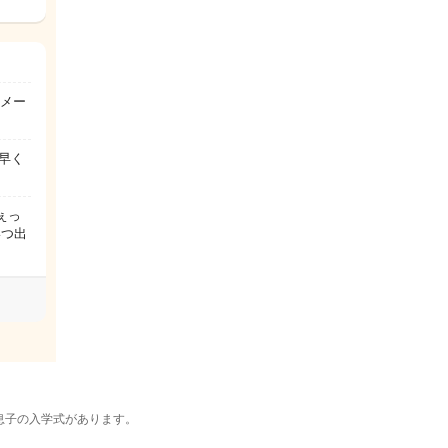
イメー
早く
ぇっ
いつ出
息子の入学式があります。