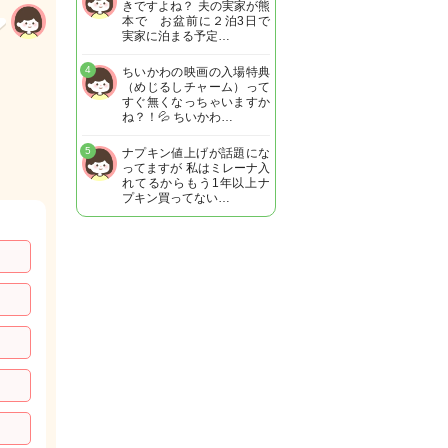
きですよね？ 夫の実家が熊
本で お盆前に２泊3日で
実家に泊まる予定…
4
ちいかわの映画の入場特典
（めじるしチャーム）って
すぐ無くなっちゃいますか
ね？！💦 ちいかわ…
5
ナプキン値上げが話題にな
ってますが 私はミレーナ入
れてるからもう1年以上ナ
プキン買ってない…