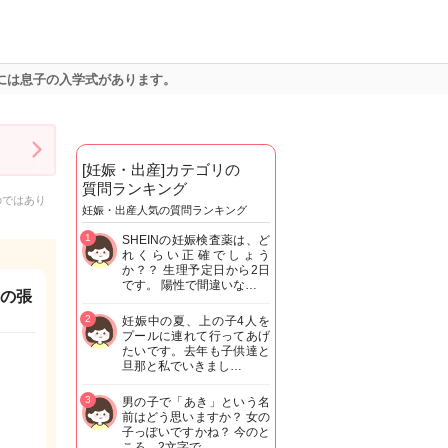
日には息子の入学式があります。
[妊娠・出産]カテゴリの
質問ランキング
のではあり
妊娠・出産人気の質問ランキング
1
SHEINの妊娠検査薬は、ど
れくらい正確でしょう
か？？ 生理予定日から2日
です。 陽性で間違いな…
腹の張
2
妊娠中の夏、上の子4人を
プールに連れて行ってあげ
たいです。去年も子供達と
旦那と私でいきまし…
3
男の子で「あき」という名
前はどう思いますか？ 女の
子っぽいですかね？ 今のと
ころ、2文字で…