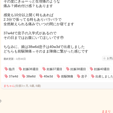
その度にきゅーっと生理痛のような
痛み？締め付け感？もあります
感覚も10分以上開く時もあれば
2.3分で張ってる時もありバラバラで
全然耐えられる痛みでいつの間にか寝てます
37w4dで息子の入学式があるので
その日まではお腹にいてほしいです🥹
ちなみに、娘は38w6d息子は40w3dで出産しました
どちらも前駆陣痛→そのまま陣痛に繋がった感じです
お気
最終更新：3月30日
臨月
妊娠36週目
妊娠37週目
妊娠38週目
妊娠40週目
37w4d
38w6d
40w3d
前駆陣痛
息子
出産しまし
まちゃん
(生後3ヶ月, 6歳, 8歳)
ト
ままり