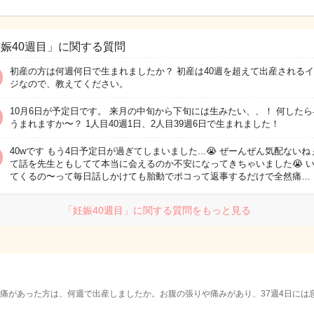
娠40週目」に関する質問
初産の方は何週何日で生まれましたか？ 初産は40週を超えて出産される
ジなので、教えてください。
10月6日が予定日です。 来月の中旬から下旬には生みたい、、！ 何したら
うまれますか〜？ 1人目40週1日、2人目39週6日で生まれました！
40wです もう4日予定日が過ぎてしまいました...😭 ぜーんぜん気配ないね
て話を先生ともしてて本当に会えるのか不安になってきちゃいました😭 
てくるの〜って毎日話しかけても胎動でポコって返事するだけで全然痛…
「妊娠40週目」に関する質問をもっと見る
陣痛があった方は、何週で出産しましたか。お腹の張りや痛みがあり、37週4日には