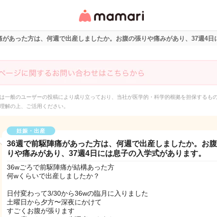
女性専用匿名QAアプ
リ・情報サイト
陣痛があった方は、何週で出産しましたか。お腹の張りや痛みがあり、37週4
は一般のユーザーの投稿により成り立っており、当社が医学的・科学的根拠を担保するも
理解の上、ご活用ください。
妊娠・出産
36週で前駆陣痛があった方は、何週で出産しましたか。お
りや痛みがあり、37週4日には息子の入学式があります。
36wごろで前駆陣痛が結構あった方
何wくらいで出産しましたか？
日付変わって3/30から36wの臨月に入りました
土曜日から夕方〜深夜にかけて
すごくお腹が張ります