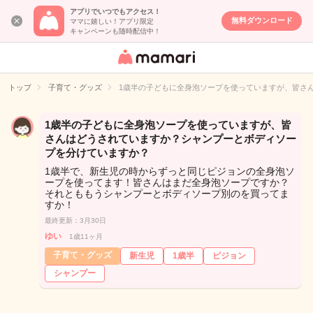
アプリでいつでもアクセス！
無料ダウンロード
ママに嬉しい！アプリ限定
キャンペーンも随時配信中！
女性専用匿名QA
アプリ・情報サ
トップ
子育て・グッズ
1歳半の子どもに全身泡ソープを使っていますが、皆さ
イト
1歳半の子どもに全身泡ソープを使っていますが、皆
さんはどうされていますか？シャンプーとボディソー
プを分けていますか？
1歳半で、新生児の時からずっと同じピジョンの全身泡ソ
ープを使ってます！皆さんはまだ全身泡ソープですか？
それとももうシャンプーとボディソープ別のを買ってま
すか！
最終更新：3月30日
ゆい
1歳11ヶ月
子育て・グッズ
新生児
1歳半
ピジョン
シャンプー