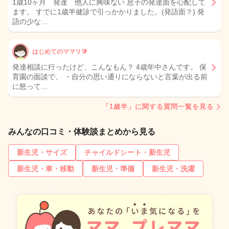
1歳10ヶ月 発達 他人に興味ない 息子の発達面を心配して
ます。 すでに1歳半健診で引っかかりました。(発語面？) 発
語の少な…
はじめてのママリ🔰
発達相談に行ったけど、こんなもん？ 4歳年中さんです。 保
育園の面談で、 ・自分の思い通りにならないと言葉が出る前
に怒って…
「1歳半」に関する質問一覧を見る
みんなの口コミ・体験談まとめから見る
新生児・サイズ
チャイルドシート・新生児
新生児・車・移動
新生児・準備
新生児・洗濯