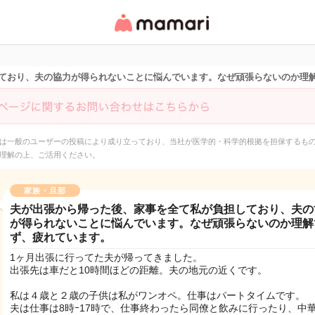
女性専用匿名QAアプ
リ・情報サイト
ており、夫の協力が得られないことに悩んでいます。なぜ頑張らないのか理
は一般のユーザーの投稿により成り立っており、当社が医学的・科学的根拠を担保するも
理解の上、ご活用ください。
家族・旦那
夫が出張から帰った後、家事を全て私が負担しており、夫の
が得られないことに悩んでいます。なぜ頑張らないのか理解
ず、疲れています。
1ヶ月出張に行ってた夫が帰ってきました。
出張先は車だと10時間ほどの距離。夫の地元の近くです。
私は４歳と２歳の子供は私がワンオペ。仕事はパートタイムです。
夫は仕事は8時ｰ17時で、仕事終わったら同僚と飲みに行ったり、中