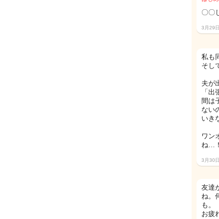
〇〇
3月29
私も
そし
夫が
「出
間は
ない
いき
ワン
ね…
3月30
友達
ね。
も。
お疲