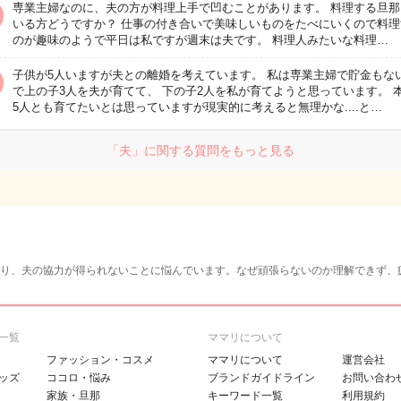
専業主婦なのに、夫の方が料理上手で凹むことがあります。 料理する旦那
いる方どうですか？ 仕事の付き合いで美味しいものをたべにいくので料理
のが趣味のようで平日は私ですが週末は夫です。 料理人みたいな料理…
子供が5人いますが夫との離婚を考えています。 私は専業主婦で貯金もな
で上の子3人を夫が育てて、 下の子2人を私が育てようと思っています。 
5人とも育てたいとは思っていますが現実的に考えると無理かな....と…
「夫」に関する質問をもっと見る
り、夫の協力が得られないことに悩んでいます。なぜ頑張らないのか理解できず、
一覧
ママリについて
ファッション・コスメ
ママリについて
運営会社
ッズ
ココロ・悩み
ブランドガイドライン
お問い合わ
家族・旦那
キーワード一覧
利用規約