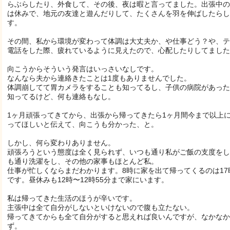
らぶらしたり、外食して、その後、夜は暇と言ってました。出張中の
は休みで、地元の友達と遊んだりして、たくさんを羽を伸ばしたらし
す。
その間、私から環境が変わって体調は大丈夫か、や仕事どう？や、テ
電話をした際、疲れているように見えたので、心配したりしてました
向こうからそういう発言はいっさいなしです。
なんなら夫から連絡きたことは1度もありませんでした。
体調崩してて胃カメラをすることも知ってるし、子供の病院があった
知ってるけど、何も連絡もなし。
1ヶ月頑張ってきてから、出張から帰ってきたら1ヶ月間今まで以上
ってほしいと伝えて、向こうも分かった、と。
しかし、何ら変わりありません。
頑張ろうという態度は全く見られず、いつも通り私がご飯の支度をし
も通り洗濯をし、その他の家事もほとんど私。
仕事が忙しくならまだわかります。8時に家を出て帰ってくるのは17
です。昼休みも12時〜12時55分まで家にいます。
私は帰ってきた生活のほうが辛いです。
主張中は全て自分がしないといけないので腹も立たない。
帰ってきてからも全て自分がすると思えれば良いんですが、なかなか
ず。