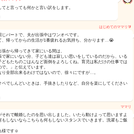
してと言っても何かと言い訳をします。
日
はじめてのママリ🔰
同じパートで、夫が出張中はワンオペです。
て、帰ってからの生活が1番疲れるお気持ち、分かります…😭
出張から帰ってきて家にいる間は、
張で家にいない分、子ども達は寂しい思いをしているのだから、いる
子どもたちのごはんなど面倒をよろしくね。育児は私だけの仕事では
ので。」と伝えています。
なり全部出来るわけではないので、徐々にですが…。
オペでしんどいときは、手抜きしたりなど、自分を楽にしてください
！
日
ママリ
がそれで離婚したのを思い出しました。いたら動けよって思いますよ
何もしないならこちらも何もしないスタンスでいきます。洗濯もご飯
れ様です☺️