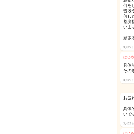
頑張
何を
普段
何し
都度
いま
頑張
3月29
はじめ
具体
その
3月29
お疲
具体
いで
3月29
はじめ