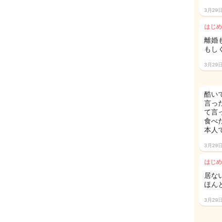
3月29
はじめ
離婚
もし
3月29
酷い
言っ
て言
食べ
本人
3月29
はじめ
居な
ほん
3月29