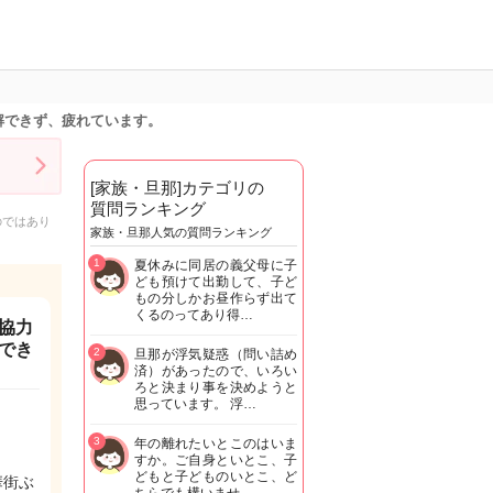
解できず、疲れています。
[家族・旦那]カテゴリの
質問ランキング
のではあり
家族・旦那人気の質問ランキング
1
夏休みに同居の義父母に子
ども預けて出勤して、子ど
もの分しかお昼作らず出て
くるのってあり得…
協力
でき
2
旦那が浮気疑惑（問い詰め
済）があったので、いろい
ろと決まり事を決めようと
思っています。 浮…
3
年の離れたいとこのはいま
すか。ご自身といとこ、子
どもと子どものいとこ、ど
華街ぶ