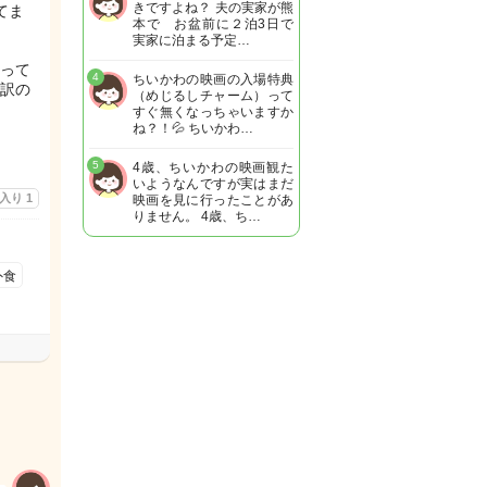
きですよね？ 夫の実家が熊
てま
本で お盆前に２泊3日で
実家に泊まる予定…
って
4
ちいかわの映画の入場特典
訳の
（めじるしチャーム）って
すぐ無くなっちゃいますか
ね？！💦 ちいかわ…
5
4歳、ちいかわの映画観た
いようなんですが実はまだ
に入り
1
映画を見に行ったことがあ
りません。 4歳、ち…
外食