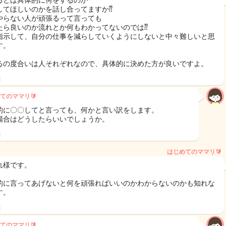
るとは具体的に何をするのか
してほしいのかを話し合ってますか⁇
やらない人が頑張るって言っても
たら良いのか流れとか何もわかってないのでは⁇
指示して、自分の仕事を減らしていくようにしないと中々難しいと思
す。
るの度合いは人それぞれなので、具体的に決めた方が良いですよ。
日
てのママリ🔰
的に〇〇してと言っても、何かと言い訳をします。
場合はどうしたらいいでしょうか。
日
はじめてのママリ🔰‪
れ様です。
的に言ってあげないと何を頑張ればいいのかわからないのかも知れな
す。
日
てのママリ🔰