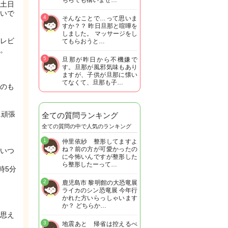
ちらでも構いませ…
土日
いで
4
そんなことで…って思いま
すか？？ 昨日旦那と喧嘩を
しました。 マッサージをし
レビ
てもらおうと…
。
5
旦那が昨日から不機嫌で
す。旦那が風邪気味もあり
ますが、子供が旦那に懐い
てなくて、旦那も子…
のも
に頑張
全ての質問ランキング
全ての質問の中で人気のランキング
1
仲里依紗 整形してますよ
ね？前の方が可愛かったの
いつ
に今怖いんですが整形した
ら整形したーって…
時5分
2
鹿児島市 黎明館の大恐竜展
ライカのシン恐竜展 今年行
かれた方いらっしゃいます
か？ どちらか…
思え
3
地震あと 帰省は控えるべ