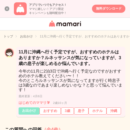
アプリでいつでもアクセス！
無料ダウンロード
ママに嬉しい！アプリ限定
キャンペーンも随時配信中！
女性専用匿名QA
アプリ・情報サ
トップ
お出かけ
11月に沖縄へ行く予定ですが、おすすめのホテルはあります
イト
11月に沖縄へ行く予定ですが、おすすめのホテルは
ありますか？ルネッサンスが気になっていますが、3
歳の息子が楽しめるか悩んでいます。
今年の11月に2泊3日で沖縄へ行く予定なのですがおすす
めのホテル教えてください〜！！
今のところルネッサンスが気になってますが行く時息子
は3歳なのであまり楽しめないかな？と思って悩んでいま
す！
最終更新：4月6日
はじめてのママリ🔰
2歳10ヶ月
お出かけ
おすすめ
3歳
息子
ホテル
沖縄
この質問への回答
（全4件）