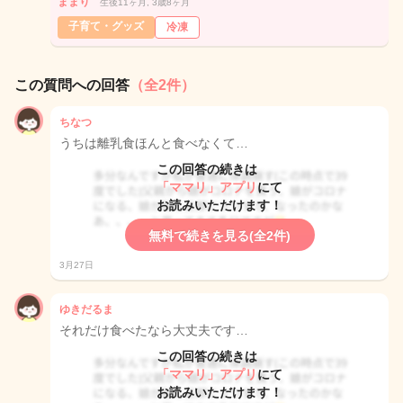
ままり
生後11ヶ月, 3歳8ヶ月
子育て・グッズ
冷凍
この質問への回答
（全2件）
ちなつ
うちは離乳食ほんと食べなくて…
この回答の続きは
「ママリ」アプリ
にて
お読みいただけます！
無料で続きを見る(全2件)
3月27日
ゆきだるま
それだけ食べたなら大丈夫です…
この回答の続きは
「ママリ」アプリ
にて
お読みいただけます！