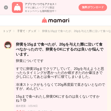
アプリでいつでもアクセス！
無料ダウンロード
ママに嬉しい！アプリ限定
キャンペーンも随時配信中！
女性専用匿名QA
アプリ・情報サ
トップ
子育て・グッズ
卵黄を15gまで食べたが、20gを与えた際に泣いて食
イト
卵黄を15gまで食べたが、20gを与えた際に泣いて食
べなかったので、卵黄をOKにするのは良いか悩んで
います。
卵黄についてです
すでに卵黄15gまでクリアしていて、20gを与えようと思
ったらタイミングが悪かったのか眠すぎたのか爆泣きで
少し口にしてあとは食べずに寝てしまいました。
冷凍ストックがもうなくて20g再度茹で直さないとなので
すが、めんどい…
15gまで食べれたし卵黄OKにするのは良くないですか
ね？😓
最終更新：3月29日