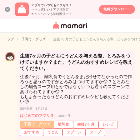
アプリでいつでもアクセス！
無料ダウンロード
ママに嬉しい！アプリ限定
キャンペーンも随時配信中！
女性専用匿名QA
アプリ・情報サ
トップ
子育て・グッズ
生後7ヶ月の子どもにうどんを与える際、とろみをつけ
イト
生後7ヶ月の子どもにうどんを与える際、とろみをつ
けていますか？また、うどんのおすすめレシピを教え
てください。
生後7ヶ月、離乳食でうどんをまだ出せてなかったので作
ろうと思うのですがとろみはつけてますか😯？とろみな
しの場合スープ用とかではなくいつも通りのスプーンで
あげられてますか😯？
もしよかったらうどんのおすすめレシピも教えてくださ
い🥹
最終更新：3月27日
はじめてのママリ🔰
1歳0ヶ月
子育て・グッズ
離乳食
生後7ヶ月
レシピ
おすすめ
うどん
スプーン
スープ