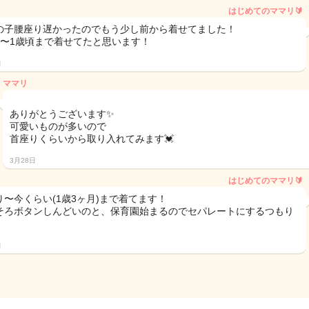
はじめてのママリ🔰
の子腰座り遅かったのでもう少し前から着せてました！
月〜1歳頃まで着せてたと思います！
日
ママリ
ありがとうございます✨️
可愛いものが多いので
首座りくらいから取り入れてみます💓‪
3月28日
はじめてのママリ🔰
り〜今くらい(1歳3ヶ月)まで着てます！
そろボタンしんどいのと、保育園始まるのでセパレートにするつもり
！
日