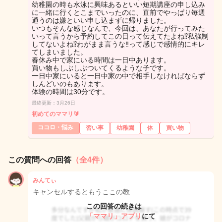
幼稚園の時も水泳に興味あるといい短期講座の申し込み
に一緒に行くとこまでいったのに、直前でやっぱり毎週
通うのは嫌といい申し込まずに帰りました。
いつもそんな感じなんで、今回は、あなたが行ってみた
いって言うから予約してこの日って伝えてたよね⁉️私強制
してないよね⁉️わがまま言うな‼️って感じで感情的にキレ
てしまいました。
春休み中で家にいる時間は一日中あります。
買い物もしぶしぶついてくるような子です。
一日中家にいると一日中家の中で相手しなければならず
しんどいのもあります。
体験の時間は30分です。
最終更新：3月26日
初めてのママリ🔰
ココロ・悩み
習い事
幼稚園
体
買い物
この質問への回答
（全4件）
みんてぃ
キャンセルするともうここの教…
この回答の続きは
「ママリ」アプリ
にて