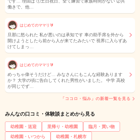
です… 理由は ①土日祝日、全て練習で家族時間がない ②共
働きで、他…
はじめてのママリ🔰
旦那に怒られた 私が悪いのは承知です 車の助手席を外から
開けようとしたら前から人が来てたみたいで 視界に入らずあ
けてしまっ…
はじめてのママリ🔰
めっちゃ偉そうだけど… みなさんにもこんな経験あります
か？ 大学の頃に告白してくれた男性がいました。 中学 高校
が同じでず…
「ココロ・悩み」の新着一覧を見る
みんなの口コミ・体験談まとめから見る
幼稚園・送迎
里帰り・幼稚園
臨月・買い物
幼稚園・いつから
幼稚園・札幌市