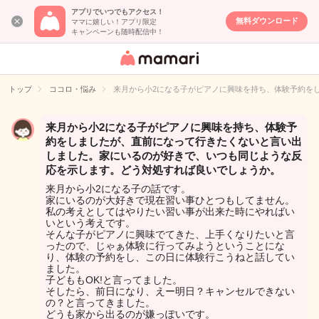
アプリでいつでもアクセス！
無料ダウンロード
ママに嬉しい！アプリ限定
キャンペーンも随時配信中！
女性専用匿名QA
アプリ・情報サ
トップ
ココロ・悩み
来月から小2になる子がピアノに興味を持ち、体験予約を
イト
来月から小2になる子がピアノに興味を持ち、体験予
約をしましたが、直前になって行きたくないと言い出
しました。家にいるのが好きで、いつも同じような反
応を示します。どう対処すれば良いでしょうか。
来月から小2になる子の話です。
家にいるのが大好きで現在習い事ひとつもしてません。
私の考えとしてはやりたい習い事が出来た時にやればい
いという考えです。
そんな子がピアノに興味でてきた、上手くなりたいと言
ったので、じゃぁ体験に行ってみようということにな
り、体験の予約をし、この日に体験行こうねと話してい
ました。
子どももOK!と言ってました。
そしたら、前日になり、えー明日？キャンセルできない
の？と言ってきました。
どうも家から出るのが嫌っぽいです。