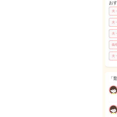
お
夫
夫
夫
義
夫
「