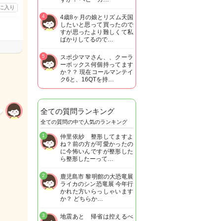
に入り
4
4歳8ヶ月の娘とリズム天国
したいと思って買ったので
すが思ったより難しくて私
ばかりしてるので…
5
スポ少ママさん、、クーラ
ーボックス何個持ってます
か？？ 現在コールマンテイ
ク6と、16QTを持…
全ての質問ランキング
全ての質問の中で人気のランキング
1
仲里依紗 整形してますよ
ね？前の方が可愛かったの
に今怖いんですが整形した
ら整形したーって…
2
鹿児島市 黎明館の大恐竜展
ライカのシン恐竜展 今年行
かれた方いらっしゃいます
か？ どちらか…
3
地震あと 帰省は控えるべ