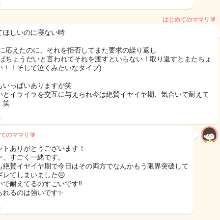
日
はじめてのママリ🔰
てほしいのに寝ない時
求に応えたのに、それを拒否してまた要求の繰り返し
えばちょうだいと言われてそれを渡すといらない！取り返すとまたちょ
い！！そして泣くみたいなタイプ)
もいっぱいありますが笑
いとイライラを交互に与えられ今は絶賛イヤイヤ期、気合いで耐えて
。笑
日
てのママリ🔰
ントありがとうございます！
ー、すごく一緒です。
も絶賛イヤイヤ期で今日はその両方でなんかもう限界突破して
ギレてしまいました😔
いで耐えてるのすごいです‼︎
られるのは強いです✨
日