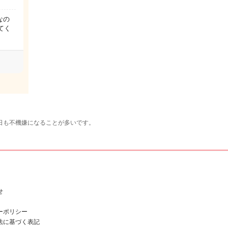
なの
てく
日も不機嫌になることが多いです。
せ
ーポリシー
法に基づく表記