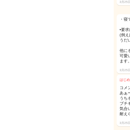
3月25
・寝
•要
(例
うだ
他に
可愛
ます
3月25
はじめ
コメ
あぁ
うち
ブチ
気合
耐え
3月25