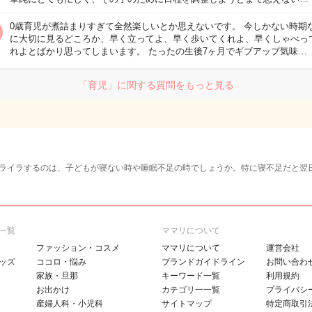
0歳育児が煮詰まりすぎて全然楽しいとか思えないです。 今しかない時期
に大切に見るどころか、早く立ってよ、早く歩いてくれよ、早くしゃべっ
れよとばかり思ってしまいます。 たったの生後7ヶ月でギブアップ気味…
「育児」に関する質問をもっと見る
ライラするのは、子どもが寝ない時や睡眠不足の時でしょうか。特に寝不足だと翌
一覧
ママリについて
ファッション・コスメ
ママリについて
運営会社
ッズ
ココロ・悩み
ブランドガイドライン
お問い合わ
家族・旦那
キーワード一覧
利用規約
お出かけ
カテゴリ一一覧
プライバシ
産婦人科・小児科
サイトマップ
特定商取引