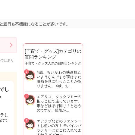
と翌日も不機嫌になることが多いです。
[子育て・グッズ]カテゴリの
質問ランキング
のではあり
子育て・グッズ人気の質問ランキング
1
4歳、ちいかわの映画観た
いようなんですが実はまだ
映画を見に行ったことがあ
りません。 4歳、ち…
でし
。
2
エアリコ、タックマミーの
抱っこ紐で迷っています。
形などはほほ同じ？と思う
のですが、値段が…
ラし
ので
3
エアラブなどのファンシー
トお使いの方！ モバイルバ
ッテリーはどこに入れてま
すか？ ベビーカ…