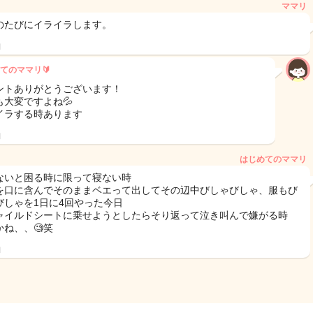
ママリ
のたびにイライラします。
日
てのママリ🔰
ントありがとうございます！
も大変ですよね💦
イラする時あります
日
はじめてのママリ
ないと困る時に限って寝ない時
を口に含んでそのままベエって出してその辺中びしゃびしゃ、服もび
びしゃを1日に4回やった今日
ャイルドシートに乗せようとしたらそり返って泣き叫んで嫌がる時
かね、、🧐笑
日