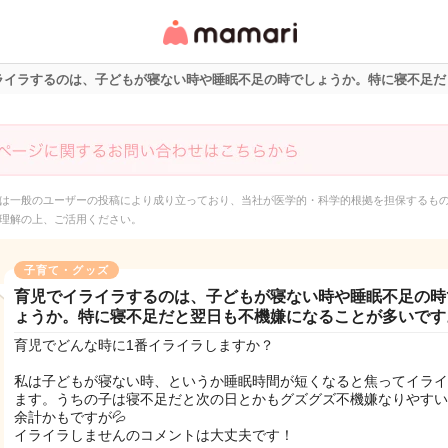
女性専用匿名QAアプ
リ・情報サイト
ライラするのは、子どもが寝ない時や睡眠不足の時でしょうか。特に寝不足だ
は一般のユーザーの投稿により成り立っており、当社が医学的・科学的根拠を担保するも
理解の上、ご活用ください。
子育て・グッズ
育児でイライラするのは、子どもが寝ない時や睡眠不足の時
ょうか。特に寝不足だと翌日も不機嫌になることが多いです
育児でどんな時に1番イライラしますか？
私は子どもが寝ない時、というか睡眠時間が短くなると焦ってイライ
ます。うちの子は寝不足だと次の日とかもグズグズ不機嫌なりやすい
余計かもですが💦
イライラしませんのコメントは大丈夫です！