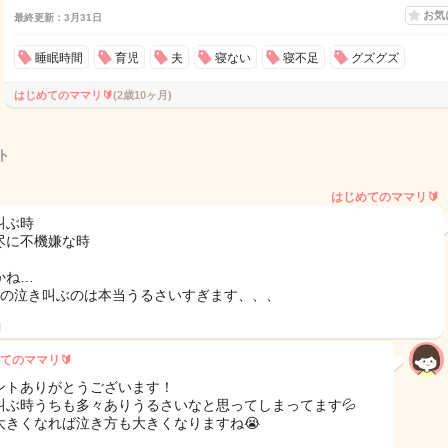
お気
最終更新：3月31日
睡眠時間
育児
夫
寝ない
寝不足
グズグズ
はじめてのママリ🔰
(2歳10ヶ月)
ト
はじめてのママリ🔰
叫ぶ時
尽に不機嫌な時
かね…
児の泣き叫ぶのは本当うるさいすぎます、、、
日
てのママリ🔰
ントありがとうございます！
叫ぶ時うちも多々ありうるさいなと思ってしまってます💦
大きくなれば泣き方も大きくなりますね😭