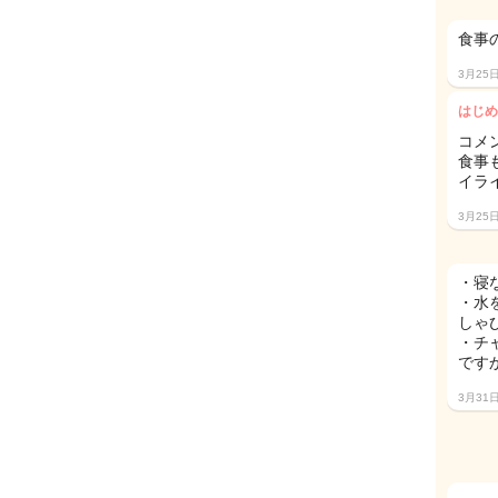
食事
3月25
はじめ
コメ
食事
イラ
3月25
・寝
・水
しゃ
・チ
です
3月31