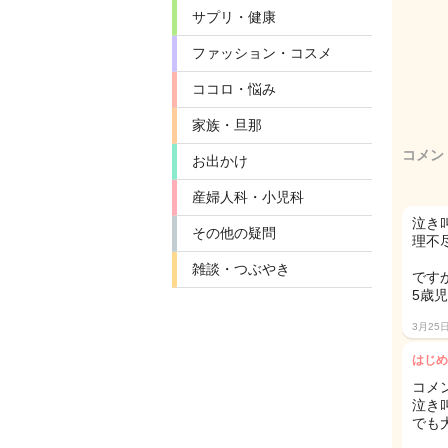
サプリ・健康
ファッション・コスメ
ココロ・悩み
家族・旦那
コメン
お出かけ
産婦人科・小児科
泣き
その他の疑問
理不
雑談・つぶやき
です
5歳
3月25
はじめ
コメ
泣き
でも