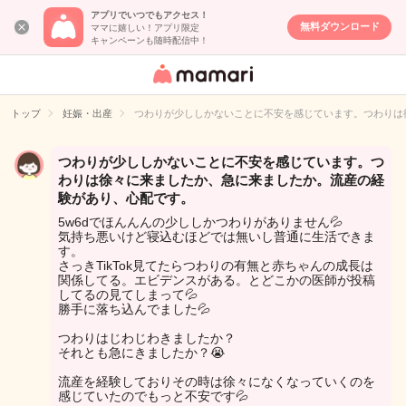
アプリでいつでもアクセス！
無料ダウンロード
ママに嬉しい！アプリ限定
キャンペーンも随時配信中！
女性専用匿名QA
アプリ・情報サ
トップ
妊娠・出産
つわりが少ししかないことに不安を感じています。つわりは
イト
つわりが少ししかないことに不安を感じています。つ
わりは徐々に来ましたか、急に来ましたか。流産の経
験があり、心配です。
5w6dでほんんんの少ししかつわりがありません💦
気持ち悪いけど寝込むほどでは無いし普通に生活できま
す。
さっきTikTok見てたらつわりの有無と赤ちゃんの成長は
関係してる。エビデンスがある。とどこかの医師が投稿
してるの見てしまって💦
勝手に落ち込んでました💦
つわりはじわじわきましたか？
それとも急にきましたか？😭
流産を経験しておりその時は徐々になくなっていくのを
感じていたのでもっと不安です💦