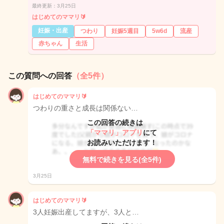
最終更新：3月25日
はじめてのママリ🔰
妊娠・出産
つわり
妊娠5週目
5w6d
流産
赤ちゃん
生活
この質問への回答
（全5件）
はじめてのママリ🔰
つわりの重さと成長は関係ない…
この回答の続きは
「ママリ」アプリ
にて
お読みいただけます！
無料で続きを見る(全5件)
3月25日
はじめてのママリ🔰
3人妊娠出産してますが、3人と…