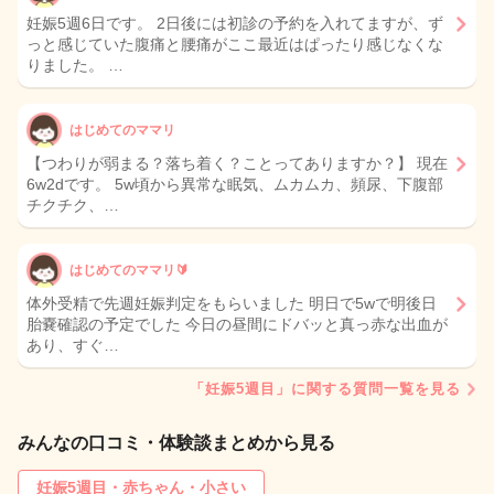
妊娠5週6日です。 2日後には初診の予約を入れてますが、ず
っと感じていた腹痛と腰痛がここ最近はぱったり感じなくな
りました。 …
はじめてのママリ
【つわりが弱まる？落ち着く？ことってありますか？】 現在
6w2dです。 5w頃から異常な眠気、ムカムカ、頻尿、下腹部
チクチク、…
はじめてのママリ🔰
体外受精で先週妊娠判定をもらいました 明日で5wで明後日
胎嚢確認の予定でした 今日の昼間にドバッと真っ赤な出血が
あり、すぐ…
「妊娠5週目」に関する質問一覧を見る
みんなの口コミ・体験談まとめから見る
妊娠5週目・赤ちゃん・小さい