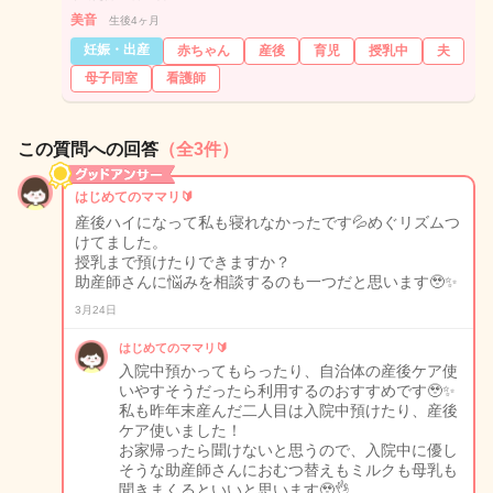
美音
生後4ヶ月
妊娠・出産
赤ちゃん
産後
育児
授乳中
夫
母子同室
看護師
この質問への回答
（全3件）
はじめてのママリ🔰
産後ハイになって私も寝れなかったです💦めぐリズムつ
けてました。
授乳まで預けたりできますか？
助産師さんに悩みを相談するのも一つだと思います🥹✨
3月24日
はじめてのママリ🔰
入院中預かってもらったり、自治体の産後ケア使
いやすそうだったら利用するのおすすめです🥹✨
私も昨年末産んだ二人目は入院中預けたり、産後
ケア使いました！
お家帰ったら聞けないと思うので、入院中に優し
そうな助産師さんにおむつ替えもミルクも母乳も
聞きまくるといいと思います🥹👌