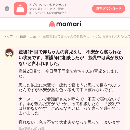
アプリでいつでもアクセス！
無料ダウンロード
ママに嬉しい！アプリ限定
キャンペーンも随時配信中！
女性専用匿名QA
アプリ・情報サ
トップ
妊娠・出産
産後2日目で赤ちゃんの育児をし、不安から寝られない状況
イト
産後2日目で赤ちゃんの育児をし、不安から寝られな
い状況です。看護師に相談したが、授乳中は薬が飲め
ないと言われました。
産後2日目で、今日母子同室で赤ちゃんの育児をしまし
た。
思った以上に大変で、疲れて寝ようと思って目をつぶっ
たんですが不安があり色々考えて中々寝れないです。
ナースコールで看護師さんを呼んで「不安で寝れないで
す。薬が飲んだ方が良いか」って相談したら、「授乳中
は飲めないです！ごめんなさいね」って言って帰ってし
まいました……
寝れないし色々不安で大丈夫かなって思ってしまいます
最終更新：3月25日