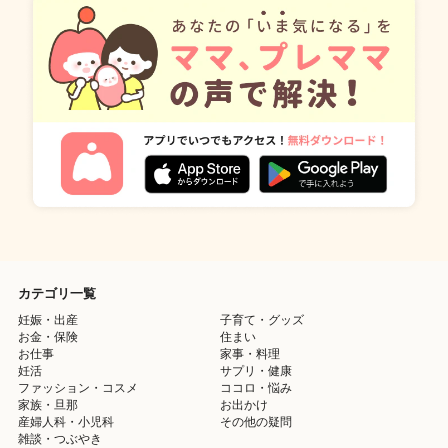
カテゴリ一覧
妊娠・出産
子育て・グッズ
お金・保険
住まい
お仕事
家事・料理
妊活
サプリ・健康
ファッション・コスメ
ココロ・悩み
家族・旦那
お出かけ
産婦人科・小児科
その他の疑問
雑談・つぶやき