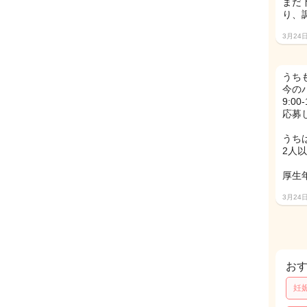
まだ
り、
3月24
うち
今の
9:0
応募
うちは
2人以
厚生
3月24
お
妊