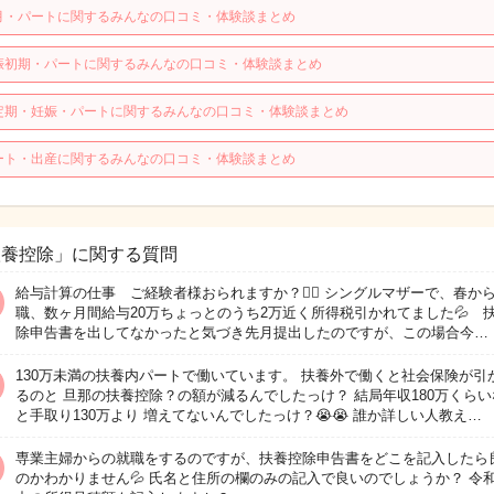
月・パートに関するみんなの口コミ・体験談まとめ
娠初期・パートに関するみんなの口コミ・体験談まとめ
定期・妊娠・パートに関するみんなの口コミ・体験談まとめ
ート・出産に関するみんなの口コミ・体験談まとめ
扶養控除」に関する質問
給与計算の仕事 ご経験者様おられますか？🙇‍♀️ シングルマザーで、春か
職、数ヶ月間給与20万ちょっとのうち2万近く所得税引かれてました💦 
除申告書を出してなかったと気づき先月提出したのですが、この場合今…
130万未満の扶養内パートで働いています。 扶養外で働くと社会保険が引
るのと 旦那の扶養控除？の額が減るんでしたっけ？ 結局年収180万くらい
と手取り130万より 増えてないんでしたっけ？😭😭 誰か詳しい人教え…
専業主婦からの就職をするのですが、扶養控除申告書をどこを記入したら
のかわかりません💦 氏名と住所の欄のみの記入で良いのでしょうか？ 令