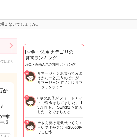
り増えないでしょうか。
[お金・保険]カテゴリの
質問ランキング
のではあり
お金・保険人気の質問ランキング
1
サマージャンボ買ってみよ
うかなーと思うのですが、
サマージャンボ宝くじ サマ
ージャンボミニ…
万か
2
8歳の息子がフォートナイ
トで課金をしてました。 1
ま
5万円も。 Switch2を購入
したことできちんと…
の年収
手取
3
皆さん夏は電気代いくらく
らいですか？🥹 次25000円
でした🥹
に入り
2