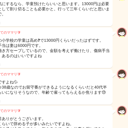
気にするなら、学童預けたらいいと思います。13000円は必要
として割り切ることも必要かと。行って三年くらいだと思いま
で。
日
てのママリ🔰
の小学校の学童は高め❓で13000円くらいだったはずです。
手当は妻は6000円です。
働き方セーブしているので、金額を考えず働けたり、傷病手当
、あるのはいいですよね
日
てのママリ🔰
ですよね💦
今38歳なのでお留守番ができるようになるくらいだと40代半
らいになりそうなので、年齢で雇ってもらえるか焦ります😓
日
てのママリ🔰
答ありがとうございます。
くらいで辞める子が多いみたいですよね。