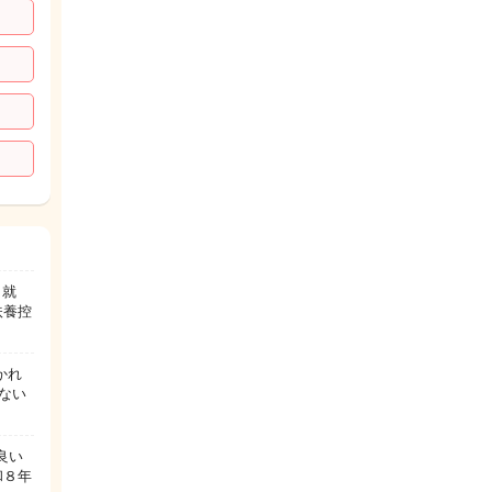
ら就
扶養控
かれ
ない
良い
和８年