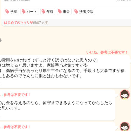
学童
パート
年収
田舎
扶養控除
はじめてのママリ🔰
(5歳7ヶ月)
ト
いいね、参考は不要です！
の費用をのければ（ずっと行く訳ではないと思うので）
りは増えると思いますよ。家族手当次第ですが💦
は、傷病手当があったり厚生年金になるので、手取りも大事ですか福
生もあるのでそんなに損とはおもわないです。
日
、参考は不要です！
のお金を考えるのなら、留守番できるようになってからしたら
と思います。
日
、参考は不要です！