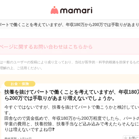
女性専用匿名QAアプ
リ・情報サイト
ートで働くことを考えていますが、年収180万から200万では手取りがあま
は一般のユーザーの投稿により成り立っており、当社が医学的・科学的根拠を担保するも
理解の上、ご活用ください。
お金・保険
扶養を抜けてパートで働くことを考えていますが、年収180
ら200万では手取りがあまり増えないでしょうか。
今すぐではないですが、扶養を抜けてパートで働こうかと検討してい
す。
田舎なので賃金低めで、年収180万から200万程度でしたら、パート
学童の費用と、扶養控除、扶養手当など込み込みで考えたらそんなに
りは増えないですよね🥺❓
お気
最終更新：3月24日