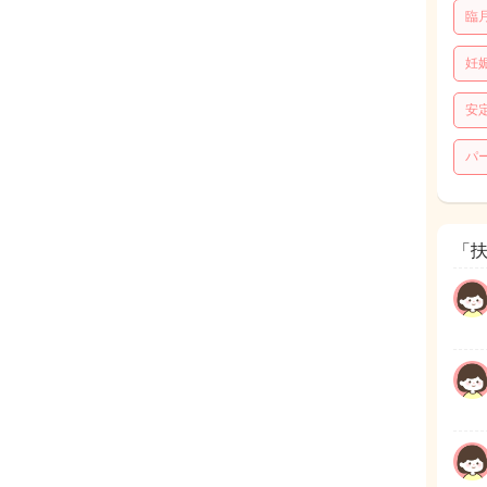
臨
妊
安
パ
「