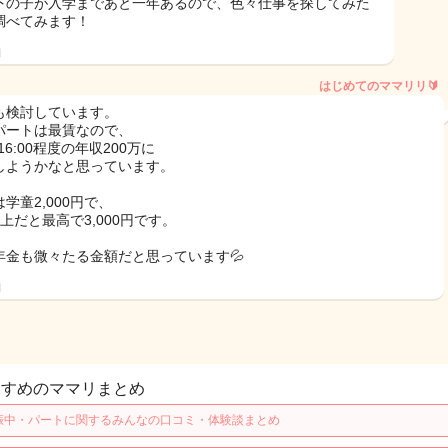
下の子が入学まであと一年あるので、色々仕事を探してみた
調べてみます！
日
はじめてのママリリ🔰
も検討しています。
パートは最賃なので、
0-16:00程度の年収200万に
しようかなと思っています。
学童2,000円で、
上だと最高で3,000円です。
年金も微々たる金額だと思っています💦
日
すすめのママリまとめ
娠中・パートに関するみんなの口コミ・体験談まとめ