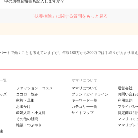
中の所得見積額も記入しますか？
「扶養控除」に関する質問をもっと見る
パートで働くことを考えていますが、年収180万から200万では手取りがあまり増
一覧
ママリについて
ファッション・コスメ
ママリについて
運営会社
ッズ
ココロ・悩み
ブランドガイドライン
お問い合わ
家族・旦那
キーワード一覧
利用規約
お出かけ
カテゴリ一一覧
プライバシ
産婦人科・小児科
サイトマップ
特定商取引
その他の疑問
ママリコミ
雑談・つぶやき
ママリプレ
康