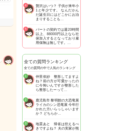
4
贅沢はいつ？ 子供が来年小
1と年少です。 なんだかん
だ誕生日にはどこかにお泊
まりすることも…
5
パートの契約では週20時間
以上、88000円以上なら社
保加入するとなっており雇
用保険は無しです。…
全ての質問ランキング
全ての質問の中で人気のランキング
1
仲里依紗 整形してますよ
ね？前の方が可愛かったの
に今怖いんですが整形した
ら整形したーって…
2
鹿児島市 黎明館の大恐竜展
ライカのシン恐竜展 今年行
かれた方いらっしゃいます
か？ どちらか…
3
地震あと 帰省は控えるべ
きですよね？ 夫の実家が熊