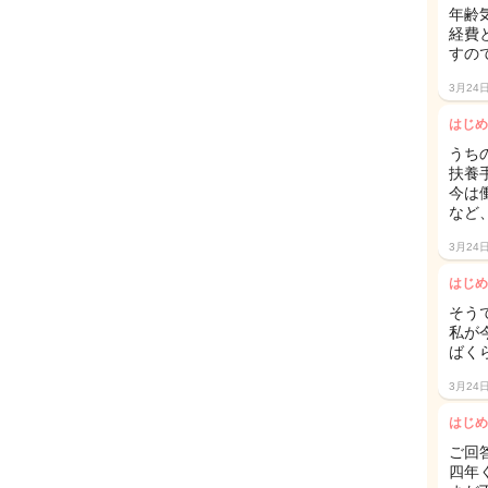
年齢
経費
すの
3月24
はじめ
うち
扶養
今は
など
3月24
はじめ
そう
私が
ばく
3月24
はじめ
ご回
四年