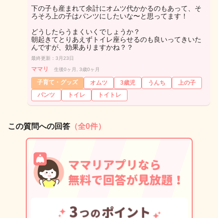
下の子も産まれて余計にオムツ代かかるのもあって、そ
ろそろ上の子はパンツにしたいな〜と思ってます！
どうしたらうまくいくでしょうか？
朝起きてとりあえずトイレ座らせるのも良いってきいた
んですが、効果ありますかね？？
最終更新：3月23日
ママリ
生後0ヶ月, 3歳0ヶ月
子育て・グッズ
オムツ
3歳児
うんち
上の子
パンツ
トイレ
トイトレ
この質問への回答
（全0件）