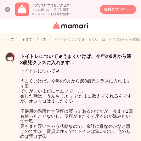
アプリでいつでもアクセス！
無料ダウンロード
ママに嬉しい！アプリ限定
キャンペーンも随時配信中！
女性専用匿名QA
アプリ・情報サ
トップ
子育て・グッズ
トイトレについて🚽うまくいけば、今年の9月から満3歳
イト
トイトレについて🚽うまくいけば、今年の9月から満
3歳児クラスに入れます…
トイトレについて🚽
うまくいけば、今年の9月から満3歳児クラスに入れます
👦🏻
ですが、いまだにオムツで、、、
💩した時は「うんち した」とたまに教えてくれるんです
が、オシッコはまったく💦
子供用の階段付き便座は買ってあるのですが、今まで1回
も使ったことないし、便座が冷たくて座るのが嫌みたい
です😇
足もまだ浮いちゃう状態なので、余計に嫌なのかなと思
うのですが、賃貸に住んでてトイレは狭いので、他のも
のは置けず💦