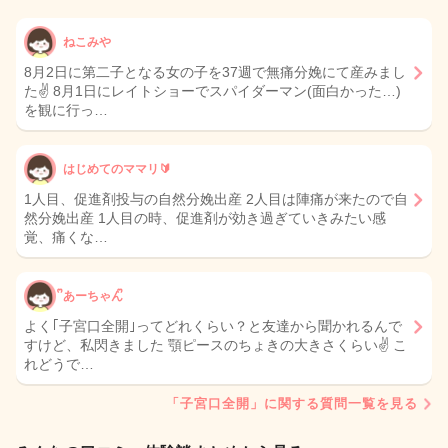
ねこみや
8月2日に第二子となる女の子を37週で無痛分娩にて産みまし
た✌️ 8月1日にレイトショーでスパイダーマン(面白かった…)
を観に行っ…
はじめてのママリ🔰
1人目、促進剤投与の自然分娩出産 2人目は陣痛が来たので自
然分娩出産 1人目の時、促進剤が効き過ぎていきみたい感
覚、痛くな…
ᩚあーちゃんᩚ
よく｢子宮口全開｣ってどれくらい？と友達から聞かれるんで
すけど、私閃きました 顎ピースのちょきの大きさくらい✌️ こ
れどうで…
「子宮口全開」に関する質問一覧を見る