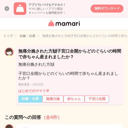
アプリでいつでもアクセス！
無料ダウンロード
ママに嬉しい！アプリ限定
キャンペーンも随時配信中！
女性専用匿名QA
アプリ・情報サ
トップ
妊娠・出産
無痛分娩された方🙌子宮口全開からどのぐらいの時間で赤ち
イト
無痛分娩された方🙌子宮口全開からどのぐらいの時間
で赤ちゃん産まれましたか？
無痛分娩された方🙌
子宮口全開からどのぐらいの時間で赤ちゃん産まれまし
たか？
最終更新：3月23日
はじめてのママリ🔰
妊娠・出産
無痛分娩
赤ちゃん
子宮口全開
この質問への回答
（全4件）