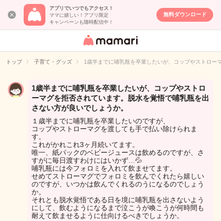
アプリでいつでもアクセス！
無料ダウンロード
ママに嬉しい！アプリ限定
キャンペーンも随時配信中！
女性専用匿名QA
アプリ・情報サ
トップ
子育て・グッズ
1歳半までに哺乳瓶を卒業したいが、コップやストロー
イト
1歳半までに哺乳瓶を卒業したいが、コップやストロ
ーマグを拒否されています。脱水を覚悟で哺乳瓶を出
さない方が良いでしょうか。
１歳半までに哺乳瓶を卒業したいのですが、
コップやストローマグを渡しても手で払い除けられま
す。
これがかれこれ3ヶ月続いてます。
唯一、紙パックのベビージュースは飲めるのですが、さ
すがに毎日渡すわけにはいかず…💦
哺乳瓶には今フォロミを入れて飲ませてます。
せめてストローマグでフォロミを飲んでくれたら嬉しい
のですが、いつかは飲んでくれるのうになるのでしょう
か。
それとも脱水覚悟である日を境に哺乳瓶を出さないよう
にして、飲むようになるまで泣こうが喚こうが何時間も
耐えて飲ませるように仕向けるべきでしょうか。