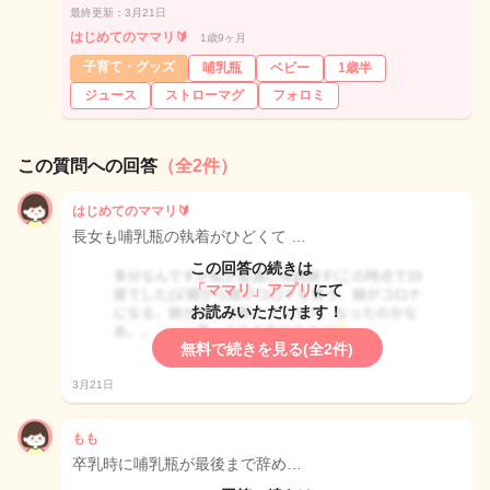
最終更新：3月21日
はじめてのママリ🔰
1歳9ヶ月
子育て・グッズ
哺乳瓶
ベビー
1歳半
ジュース
ストローマグ
フォロミ
この質問への回答
（全2件）
はじめてのママリ🔰
長女も哺乳瓶の執着がひどくて …
この回答の続きは
「ママリ」アプリ
にて
お読みいただけます！
無料で続きを見る(全2件)
3月21日
もも
卒乳時に哺乳瓶が最後まで辞め…