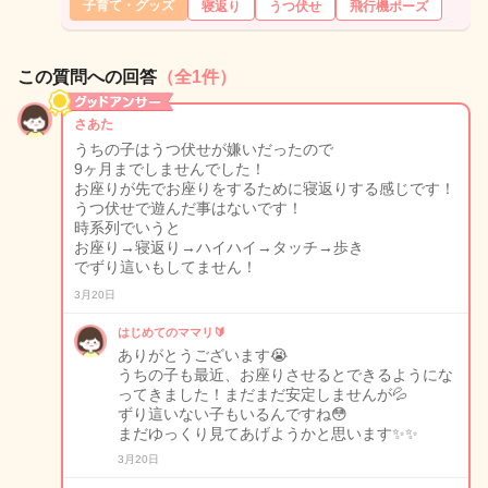
子育て・グッズ
寝返り
うつ伏せ
飛行機ポーズ
この質問への回答
（全1件）
さあた
うちの子はうつ伏せが嫌いだったので
9ヶ月までしませんでした！
お座りが先でお座りをするために寝返りする感じです！
うつ伏せで遊んだ事はないです！
時系列でいうと
お座り→寝返り→ハイハイ→タッチ→歩き
でずり這いもしてません！
3月20日
はじめてのママリ🔰
ありがとうございます😭
うちの子も最近、お座りさせるとできるようにな
ってきました！まだまだ安定しませんが💦
ずり這いない子もいるんですね😳
まだゆっくり見てあげようかと思います✨✨
3月20日