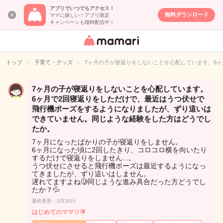
アプリでいつでもアクセス！
無料ダウンロード
ママに嬉しい！アプリ限定
キャンペーンも随時配信中！
女性専用匿名QA
アプリ・情報サ
トップ
子育て・グッズ
7ヶ月の子が寝返りをしないことを心配しています。6
イト
7ヶ月の子が寝返りをしないことを心配しています。
6ヶ月で2回寝返りをしただけで、最近はうつ伏せで
飛行機ポーズをするようになりましたが、ずり這いは
できていません。同じような経験をした方はどうでし
たか。
7ヶ月になったばかりの子が寝返りをしません。
6ヶ月になった頃に2回したきり、コロコロ横を向いたり
するだけで寝返りをしません...。
うつ伏せにさせると飛行機ポーズは最近するようになっ
てきましたが、ずり這いはしません。
遅れてますよね🥲同じような進み具合だった方どうでし
たか？💦
最終更新：3月20日
はじめてのママリ🔰