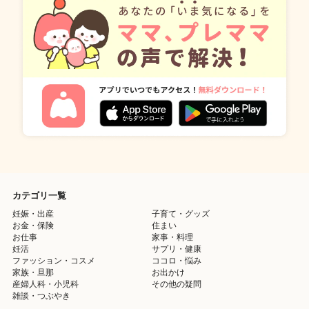
カテゴリ一覧
妊娠・出産
子育て・グッズ
お金・保険
住まい
お仕事
家事・料理
妊活
サプリ・健康
ファッション・コスメ
ココロ・悩み
家族・旦那
お出かけ
産婦人科・小児科
その他の疑問
雑談・つぶやき