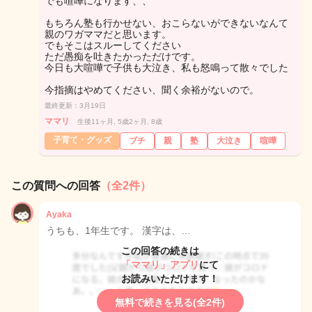
でも喧嘩になります、、
もちろん塾も行かせない、おこらないができないなんて
親のワガママだと思います。
でもそこはスルーしてください
ただ愚痴を吐きたかっただけです。
今日も大喧嘩で子供も大泣き、私も怒鳴って散々でした
今指摘はやめてください、聞く余裕がないので。
最終更新：3月19日
ママリ
生後11ヶ月, 5歳2ヶ月, 8歳
子育て・グッズ
ブチ
親
塾
大泣き
喧嘩
この質問への回答
（全2件）
Ayaka
うちも、1年生です。 漢字は、…
この回答の続きは
「ママリ」アプリ
にて
お読みいただけます！
無料で続きを見る(全2件)