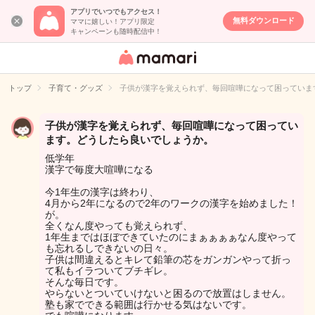
アプリでいつでもアクセス！
無料ダウンロード
ママに嬉しい！アプリ限定
キャンペーンも随時配信中！
女性専用匿名QA
アプリ・情報サ
トップ
子育て・グッズ
子供が漢字を覚えられず、毎回喧嘩になって困っていま
イト
子供が漢字を覚えられず、毎回喧嘩になって困ってい
ます。どうしたら良いでしょうか。
低学年
漢字で毎度大喧嘩になる
今1年生の漢字は終わり、
4月から2年になるので2年のワークの漢字を始めました！
が。
全くなん度やっても覚えられず、
1年生まではほぼできていたのにまぁぁぁぁなん度やって
も忘れるしできないの日々。
子供は間違えるとキレて鉛筆の芯をガンガンやって折っ
て私もイラついてブチギレ。
そんな毎日です。
やらないとついていけないと困るので放置はしません。
塾も家でできる範囲は行かせる気はないです。