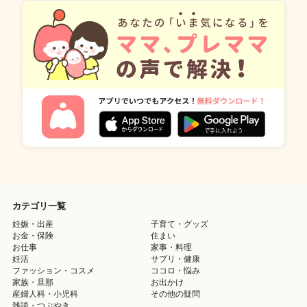
カテゴリ一覧
妊娠・出産
子育て・グッズ
お金・保険
住まい
お仕事
家事・料理
妊活
サプリ・健康
ファッション・コスメ
ココロ・悩み
家族・旦那
お出かけ
産婦人科・小児科
その他の疑問
雑談・つぶやき