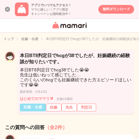
アプリでいつでもアクセス！
無料ダウンロード
ママに嬉しい！アプリ限定
キャンペーンも随時配信中！
女性専用匿名QA
アプリ・情報サ
トップ
妊娠・出産
本日BT8判定日でhcgが38でしたが、妊娠継続の経験談が知
イト
本日BT8判定日でhcgが38でしたが、妊娠継続の経験
談が知りたいです。
本日BT8判定日でhcg38でした😭😭
先生は低いねって感じでした…
このくらいのhcgでも妊娠継続できた方エピソードほしい
です😭😭
最終更新：3月23日
はじめてのママリ🔰
妊娠19週目
妊娠・出産
妊娠
先生
判定日
この質問への回答
（全2件）