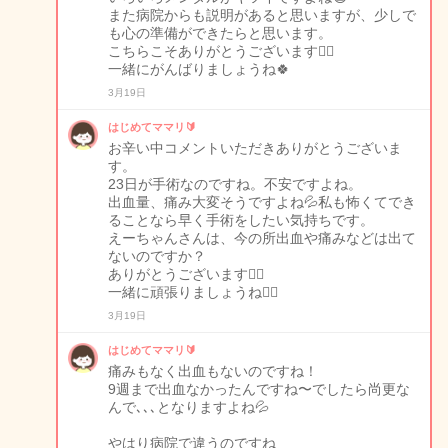
また病院からも説明があると思いますが、少しで
も心の準備ができたらと思います。
こちらこそありがとうございます🙇‍♀️
一緒にがんばりましょうね🍀
3月19日
はじめてママリ🔰
お辛い中コメントいただきありがとうございま
す。
23日が手術なのですね。不安ですよね。
出血量、痛み大変そうですよね💦私も怖くてでき
ることなら早く手術をしたい気持ちです。
えーちゃんさんは、今の所出血や痛みなどは出て
ないのですか？
ありがとうございます🙇‍♀️
一緒に頑張りましょうね🙇‍♀️
3月19日
はじめてママリ🔰
痛みもなく出血もないのですね！
9週まで出血なかったんですね〜でしたら尚更な
んで､､､となりますよね💦
やはり病院で違うのですね