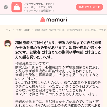
アプリでいつでもアクセス！
無料ダウンロード
ママに嬉しい！アプリ限定
キャンペーンも随時配信中！
女性専用匿名QA
アプリ・情報サ
トップ
妊娠・出産
稽留流産の可能性があり、来週の受診までに自然排出か手術
イト
稽留流産の可能性があり、来週の受診までに自然排出
か手術を決める必要があります。出血や痛みが強く不
安です。経験者に排出までの期間や手術前に排出した
方の話を伺いたいです。
稽留流産についてです
病院受診３回目で、心拍確認できず胎嚢胎芽ともに成長
が見られず稽留流産の可能性があると言われました。
来週また受診し再度確認して大きさを見てみましょうと
のことでした。
1人目では体験したことのない、茶色の出血や下腹部のチ
クチクした痛みなど、不安ごとが多くこの子はダメなん
じゃないかなと自分でも思っていたこともあり
メンタルは割と上の子のおかげもあり安定しています。
来週の受診までに、自然排出か手術か決めていてねと言
われました。4月の初めに上の子の幼稚園の入学式もある