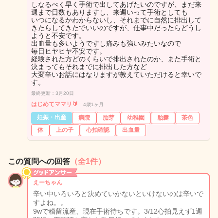
しなるべく早く手術で出してあげたいのですが、まだ来
週まで日数もありますし、来週いって手術としても
いつになるかわからないし、それまでに自然に排出して
きたらしてきたでいいのですが、仕事中だったらどうし
ようと不安です。
出血量も多いようですし痛みも強いみたいなので
毎日ヒヤヒヤ不安です。
経験された方どのくらいで排出されたのか、また手術と
決まってもそれまでに排出した方など
大変辛いお話にはなりますが教えていただけると幸いで
す。
最終更新：3月20日
はじめてママリ🔰
4歳1ヶ月
妊娠・出産
病院
胎芽
幼稚園
胎嚢
茶色
体
上の子
心拍確認
出血量
この質問への回答
（全1件）
えーちゃん
辛い中いろいろと決めていかないといけないのは辛いで
すよね。。
9wで稽留流産、現在手術待ちです。3/12心拍見えず1週