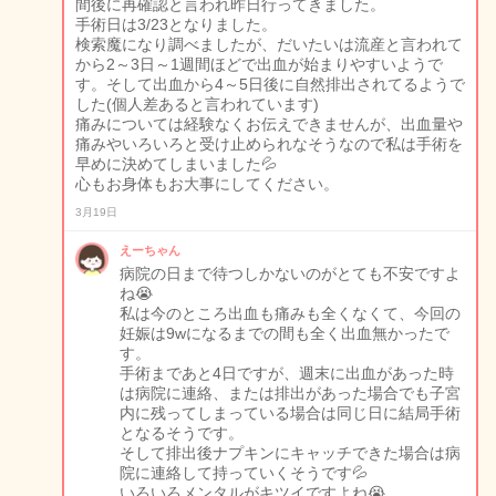
間後に再確認と言われ昨日行ってきました。
手術日は3/23となりました。
検索魔になり調べましたが、だいたいは流産と言われて
から2～3日～1週間ほどで出血が始まりやすいようで
す。そして出血から4～5日後に自然排出されてるようで
した(個人差あると言われています)
痛みについては経験なくお伝えできませんが、出血量や
痛みやいろいろと受け止められなそうなので私は手術を
早めに決めてしまいました💦
心もお身体もお大事にしてください。
3月19日
えーちゃん
病院の日まで待つしかないのがとても不安ですよ
ね😭
私は今のところ出血も痛みも全くなくて、今回の
妊娠は9wになるまでの間も全く出血無かったで
す。
手術まであと4日ですが、週末に出血があった時
は病院に連絡、または排出があった場合でも子宮
内に残ってしまっている場合は同じ日に結局手術
となるそうです。
そして排出後ナプキンにキャッチできた場合は病
院に連絡して持っていくそうです💦
いろいろメンタルがキツイですよね😭