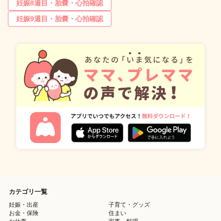
妊娠8週目・胎嚢・心拍確認
妊娠9週目・胎嚢・心拍確認
カテゴリ一覧
妊娠・出産
子育て・グッズ
お金・保険
住まい