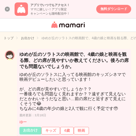
アプリでいつでもアクセス！
無料ダウンロード
ママに嬉しい！アプリ限定
キャンペーンも随時配信中！
女性専用匿名QA
アプリ・情報サ
トップ
お出かけ
ゆめが丘のソラトスの映画館で、4歳の娘と映画を観る際、ど
イト
ゆめが丘のソラトスの映画館で、4歳の娘と映画を観
る際、どの席が見やすいか教えてください。後ろの席
でも問題ないでしょうか。
ゆめが丘のソラトスに入ってる映画館のキッズシネマで
映画デビューしたいと思っています！
が、どの席が見やすいでしょうか？？
一番後ろでも問題なく見れますか？？遠すぎて見えない
だとかわいそうだなと思い…前の席だと近すぎて見えに
くそうで😂
ちなみに4歳の年少の娘と2人で観に行く予定です🥹
最終更新：3月18日
ゆー
お出かけ
キッズ
4歳
映画