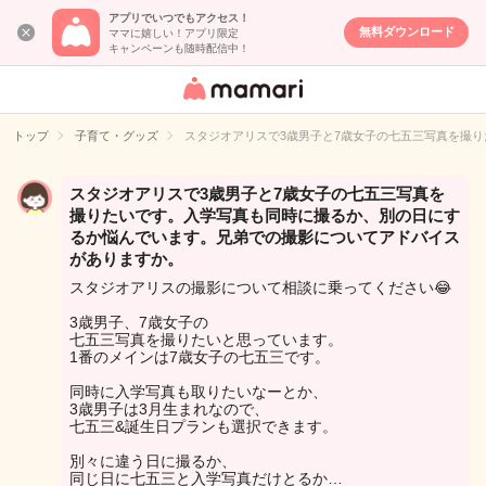
アプリでいつでもアクセス！
無料ダウンロード
ママに嬉しい！アプリ限定
キャンペーンも随時配信中！
女性専用匿名QA
アプリ・情報サ
トップ
子育て・グッズ
スタジオアリスで3歳男子と7歳女子の七五三写真を撮
イト
スタジオアリスで3歳男子と7歳女子の七五三写真を
撮りたいです。入学写真も同時に撮るか、別の日にす
るか悩んでいます。兄弟での撮影についてアドバイス
がありますか。
スタジオアリスの撮影について相談に乗ってください😂
3歳男子、7歳女子の
七五三写真を撮りたいと思っています。
1番のメインは7歳女子の七五三です。
同時に入学写真も取りたいなーとか、
3歳男子は3月生まれなので、
七五三&誕生日プランも選択できます。
別々に違う日に撮るか、
同じ日に七五三と入学写真だけとるか…