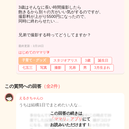
3歳はそんなに長い時間撮影したら
飽きるから別々の方がいい気がするのですが、
撮影料が上がり5500円になったので、
同時に終わらせたい…
兄弟で撮影する時ってどうしてますか？
最終更新：3月16日
はじめてのママリ🔰
子育て・グッズ
スタジオアリス
3歳
誕生日
七五三
写真
撮影
兄弟
男
3月生まれ
この質問への回答
（全2件）
えるさちゃん🍊
うちは結構1日でまとめたい人な…
この回答の続きは
「ママリ」アプリ
にて
お読みいただけます！