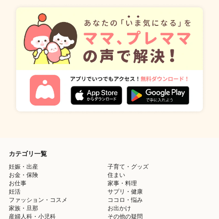
カテゴリ一覧
妊娠・出産
子育て・グッズ
お金・保険
住まい
お仕事
家事・料理
妊活
サプリ・健康
ファッション・コスメ
ココロ・悩み
家族・旦那
お出かけ
産婦人科・小児科
その他の疑問