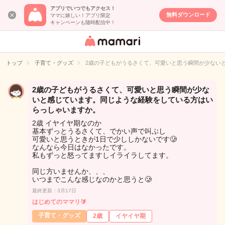
アプリでいつでもアクセス！
無料ダウンロード
ママに嬉しい！アプリ限定
キャンペーンも随時配信中！
女性専用匿名QA
アプリ・情報サ
トップ
子育て・グッズ
2歳の子どもがうるさくて、可愛いと思う瞬間が少ない
イト
2歳の子どもがうるさくて、可愛いと思う瞬間が少な
いと感じています。同じような経験をしている方はい
らっしゃいますか。
2歳 イヤイヤ期なのか
基本ずっとうるさくて、でかい声で叫ぶし
可愛いと思うときが1日で少ししかないです🥲
なんなら今日はなかったです。
私もずっと怒ってますしイライラしてます。
同じ方いませんか、、、
いつまでこんな感じなのかと思うと🥲
最終更新：3月17日
はじめてのママリ🔰
子育て・グッズ
2歳
イヤイヤ期