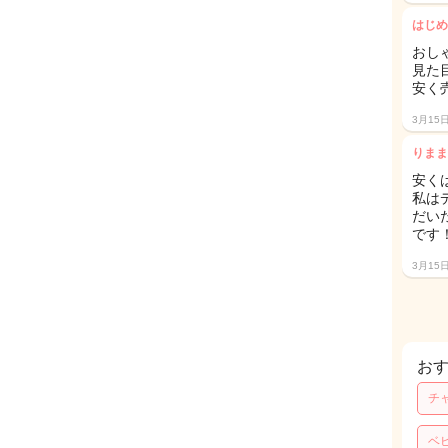
はじめ
おし
見た
安く
3月15
りまま
安く
私は
だい
です
3月15
お
チ
ベ