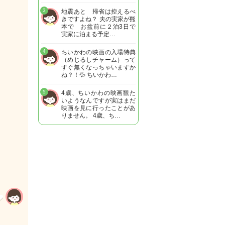
3
地震あと 帰省は控えるべ
きですよね？ 夫の実家が熊
本で お盆前に２泊3日で
実家に泊まる予定…
4
ちいかわの映画の入場特典
（めじるしチャーム）って
すぐ無くなっちゃいますか
ね？！💦 ちいかわ…
5
4歳、ちいかわの映画観た
いようなんですが実はまだ
映画を見に行ったことがあ
りません。 4歳、ち…