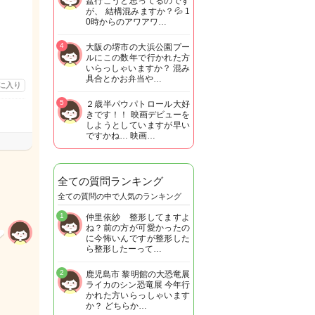
盆行こうと思ってるのです
が、 結構混みますか？💦 1
0時からのアワアワ…
4
大阪の堺市の大浜公園プー
ルにこの数年で行かれた方
いらっしゃいますか？ 混み
具合とかお弁当や…
に入り
5
２歳半パウパトロール大好
きです！！ 映画デビューを
しようとしていますが早い
ですかね… 映画…
全ての質問ランキング
全ての質問の中で人気のランキング
1
仲里依紗 整形してますよ
ね？前の方が可愛かったの
に今怖いんですが整形した
ら整形したーって…
2
鹿児島市 黎明館の大恐竜展
ライカのシン恐竜展 今年行
かれた方いらっしゃいます
か？ どちらか…