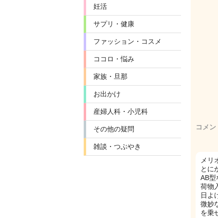
妊活
サプリ・健康
ファッション・コスメ
ココロ・悩み
家族・旦那
お出かけ
産婦人科・小児科
コメン
その他の疑問
雑談・つぶやき
メリ
とに
AB
荷物
日よ
微妙
を乗