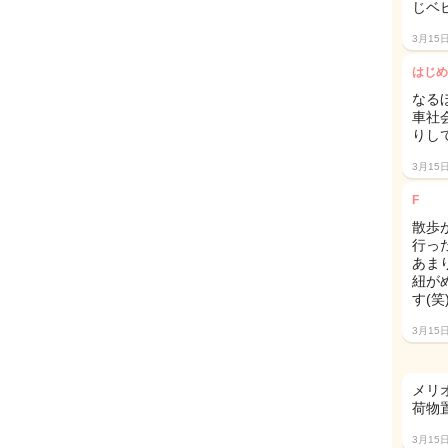
じベ
3月15
はじめ
なる
車社
りし
3月15
F
散歩
行っ
あま
紐が
す(笑
3月15
メリ
荷物
3月15