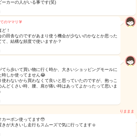
ビーカーの人がいる事です(笑)
日
てのママリ🔰
ほど！
会の田舎なのですがあまり使う機会が少ないのかなとか思った
てて、結構な頻度で使いますか？
日
がてら歩いて買い物に行く時か、大きいショッピングモールに
た時しか使ってません😂
り使わないから買わなくて良いと思っていたのですが、抱っこ
めんどくさい時、腰、肩が痛い時はあってよかったって思いま
)
日
りままま
オカーボン使ってます🥹
置きが大きいし走行もスムーズで気に行ってます☺️
日