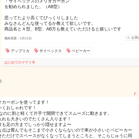
・サイベックスのメリオカーボン
を勧められました。（AB型）
思ってたより高くてびっくりしました
みなさんどんな使ってるか教えて欲しいです。
商品名とＡ型、B型、AB方も教えていただけると嬉しいです
お気
最終更新：3月15日
アップリカ
サイベックス
ベビーカー
はじめてのママリ🔰
ト
F
オカーボンを使ってます！
かくおしゃれです！
型なのに割と軽くて片手で開閉できてスムーズに動きます。
入れも大きいのでたくさん入ります！
けも足の方までしっかり隠せますよ〜
な点は畳んでもそこまで小さくならないので車が小さいとベビーカー
せただけでスペースがなくなってしまうところと、そこらじゅうに同