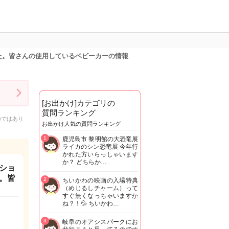
た。皆さんの使用しているベビーカーの情報
[お出かけ]カテゴリの
質問ランキング
のではあり
お出かけ人気の質問ランキング
1
鹿児島市 黎明館の大恐竜展
ライカのシン恐竜展 今年行
かれた方いらっしゃいます
か？ どちらか…
ショ
。皆
2
ちいかわの映画の入場特典
（めじるしチャーム）って
すぐ無くなっちゃいますか
ね？！💦 ちいかわ…
3
岐阜のオアシスパークにお