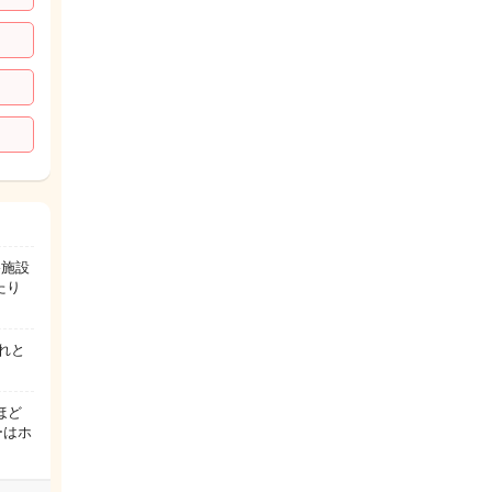
浴施設
たり
れと
ほど
ーはホ