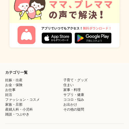
カテゴリ一覧
妊娠・出産
子育て・グッズ
お金・保険
住まい
お仕事
家事・料理
妊活
サプリ・健康
ファッション・コスメ
ココロ・悩み
家族・旦那
お出かけ
産婦人科・小児科
その他の疑問
雑談・つぶやき