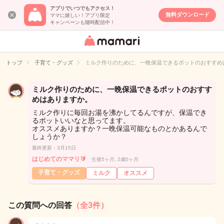
アプリでいつでもアクセス！
無料ダウンロード
ママに嬉しい！アプリ限定
キャンペーンも随時配信中！
女性専用匿名QA
アプリ・情報サ
トップ
子育て・グッズ
ミルク作りのために、一晩保温できるポットのおすすめ
イト
ミルク作りのために、一晩保温できるポットのおすす
めはありますか。
ミルク作りに毎回お湯を沸かしてるんですが、保温でき
るポットいいなと思ってます。
オススメありますか？一晩保温可能なものとかあるんで
しょうか？
最終更新：3月15日
はじめてのママリ🔰
生後5ヶ月, 2歳0ヶ月
子育て・グッズ
ミルク
オススメ
この質問への回答
（全3件）