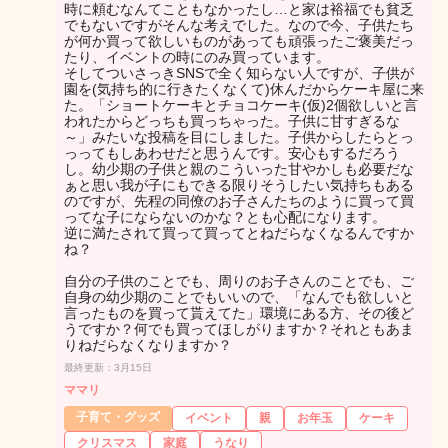
時に頼むなんてこともなかったし…と家は裕福でも貧乏
でもないですがそんな考えでした。なので今、子供たち
が何か買って欲しいものがあっても頑張ったご褒美だっ
たり、イベントの時にのみ買っています。
そしてついさっきSNSで全く知らない人ですが、子供が
園を(気持ち的に行きたくなくて)休んだからケーキ屋に来
た。「ショートケーキとチョコケーキ(仮)2個欲しいと言
われたからどっちも買っちゃった。子供に甘すぎるな
～」みたいな投稿を目にしました。子供からしたらとっ
っってもしあわせだと思うんです。安心もするだろう
し。幼少期の子供と親のこういった甘やかしも必要だな
ぁと思い我が子にもできる限りそうしたい気持ちもある
のですが、先程の同僚のお子さんたちのように買って買
ってな子にならないのかな？とも心配になります。
逆に満たされて買って買ってとねだらなくなるんですか
ね？
自分の子供のことでも、周りのお子さんのことでも、ご
自身の幼少期のことでもいいので、「なんでも欲しいと
言ったものを買って貰えてた」環境にある方、その後ど
うですか？何でも買ってほしがりますか？それともあま
りねだらなくなりますか？
最終更新：3月15日
ママリ
子育て・グッズ
イベント
親
お年玉
ケーキ
クリスマス
家庭
うなり