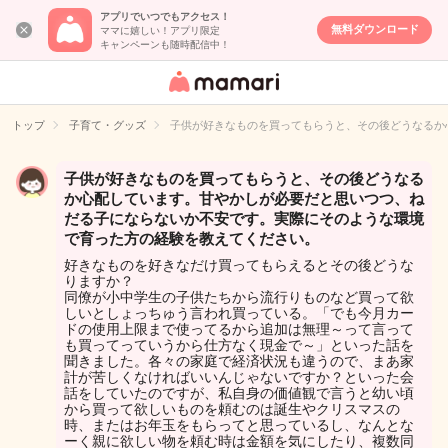
アプリでいつでもアクセス！
無料ダウンロード
ママに嬉しい！アプリ限定
キャンペーンも随時配信中！
女性専用匿名QA
アプリ・情報サ
トップ
子育て・グッズ
子供が好きなものを買ってもらうと、その後どうなるか
イト
子供が好きなものを買ってもらうと、その後どうなる
か心配しています。甘やかしが必要だと思いつつ、ね
だる子にならないか不安です。実際にそのような環境
で育った方の経験を教えてください。
好きなものを好きなだけ買ってもらえるとその後どうな
りますか？
同僚が小中学生の子供たちから流行りものなど買って欲
しいとしょっちゅう言われ買っている。「でも今月カー
ドの使用上限まで使ってるから追加は無理～って言って
も買ってっていうから仕方なく現金で～」といった話を
聞きました。各々の家庭で経済状況も違うので、まあ家
計が苦しくなければいいんじゃないですか？といった会
話をしていたのですが、私自身の価値観で言うと幼い頃
から買って欲しいものを頼むのは誕生やクリスマスの
時、またはお年玉をもらってと思っているし、なんとな
ーく親に欲しい物を頼む時は金額を気にしたり、複数同