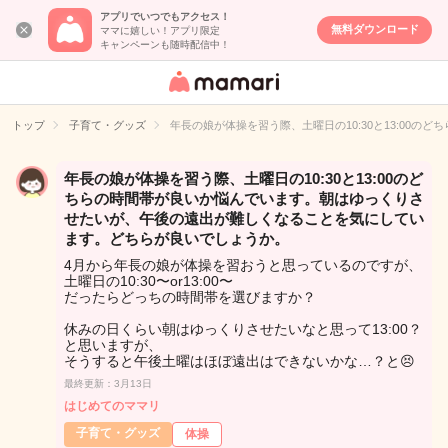
アプリでいつでもアクセス！
無料ダウンロード
ママに嬉しい！アプリ限定
キャンペーンも随時配信中！
女性専用匿名QA
アプリ・情報サ
トップ
子育て・グッズ
年長の娘が体操を習う際、土曜日の10:30と13:0
イト
年長の娘が体操を習う際、土曜日の10:30と13:00のど
ちらの時間帯が良いか悩んでいます。朝はゆっくりさ
せたいが、午後の遠出が難しくなることを気にしてい
ます。どちらが良いでしょうか。
4月から年長の娘が体操を習おうと思っているのですが、
土曜日の10:30〜or13:00〜
だったらどっちの時間帯を選びますか？
休みの日くらい朝はゆっくりさせたいなと思って13:00？
と思いますが、
そうすると午後土曜はほぼ遠出はできないかな…？と😣
最終更新：3月13日
はじめてのママリ
子育て・グッズ
体操