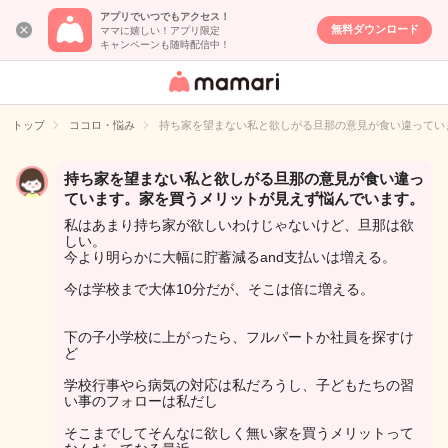
アプリでいつでもアクセス！
無料ダウンロード
ママに嬉しい！アプリ限定
キャンペーンも随時配信中！
女性専用匿名QA
アプリ・情報サ
トップ
ココロ・悩み
持ち家を望まない私と欲しがる旦那の意見が食い違ってい
イト
持ち家を望まない私と欲しがる旦那の意見が食い違っ
ています。家を買うメリットが見えず悩んでいます。
私はあまり持ち家が欲しいわけじゃないけど、旦那は欲
しい。
今より明らかに大幅に貯蓄減るand支払いは増える。
今は学校まで大体10分だが、そこは倍に増える。
下の子小学校に上がったら、フルパートか社員を探すけ
ど
学校行事やら病気の対応は私だろうし、子どもたちの習
い事のフォローは私だし
そこまでしてそんなに欲しく無い家を買うメリットって