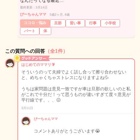
なんだってなる最近…
最終更新：3月14日
ぴーちゃんママ
5歳2ヶ月, 8歳
ココロ・悩み
旦那
習い事
行事
小学校
パート
体
この質問への回答
（全1件）
はじめてのママリ🔰
そういうのって夫婦でよく話し合って擦り合わせない
と、めちゃくちゃストレスになりますよね💦
うちは家問題は意見一致ですが車は旦那の欲しいのと私
がこれで十分だ！って思うものが違いすぎて度々意見が
平行線です、、、😖
3月11日
ぴーちゃんママ
コメントありがとうございます😭