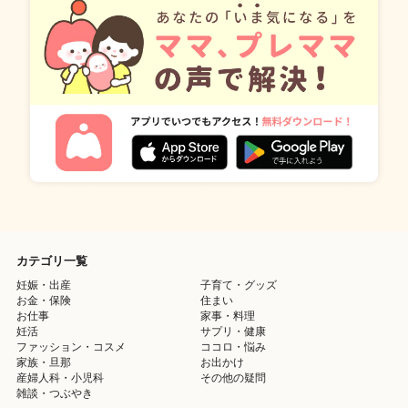
カテゴリ一覧
妊娠・出産
子育て・グッズ
お金・保険
住まい
お仕事
家事・料理
妊活
サプリ・健康
ファッション・コスメ
ココロ・悩み
家族・旦那
お出かけ
産婦人科・小児科
その他の疑問
雑談・つぶやき