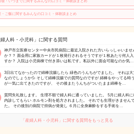
昼寝・いつまでに関するみんなの口コミ・体験談まとめ
産・ご飯に関するみんなの口コミ・体験談まとめ
産婦人科・小児科」に関する質問
神戸市立医療センター中央市民病院に最近入院された方いらっしゃいませ
か？？ 面会用に家族カードが１枚発行されるそうですが１枚あたり何人入
すか？ 入院は小児病棟で付き添いは私です。私以外に面会可能なのか気…
3日出てなかったので綿棒浣腸したら 緑色のうんちがでました。 それは大
なのでしょうか💦 そして綿棒浣腸での質問なのですが 綿棒をやってる時
が一気に出てきたのですが、 その後またうんちがついたまま綿棒を…
質問失礼致します。 生理不順で婦人科に通っていました。 5月に婦人科に
内診してもらい ホルモン剤を処方されました。 それでも生理がきません
た。 その後別の病院で持病が発覚し ６月に全身麻酔をする手術を…
「産婦人科・小児科」に関する質問をもっと見る