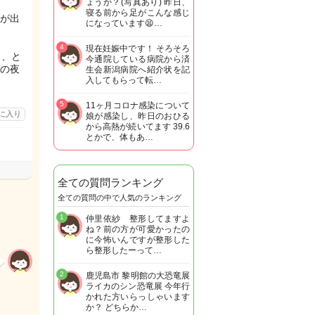
ょうか？(写真あり) 昨日、
寝る前から足がこんな感じ
熱が出
になっています😫…
4
現在妊娠中です！ そろそろ
、、と
今通院している病院から済
の夜
生会新潟病院へ紹介状を記
入してもらって転…
5
11ヶ月コロナ感染について
に入り
娘が感染し、昨日のおひる
から高熱が続いてます 39.6
とかで、体もあ…
全ての質問ランキング
全ての質問の中で人気のランキング
1
仲里依紗 整形してますよ
ね？前の方が可愛かったの
に今怖いんですが整形した
ら整形したーって…
2
鹿児島市 黎明館の大恐竜展
ライカのシン恐竜展 今年行
かれた方いらっしゃいます
か？ どちらか…