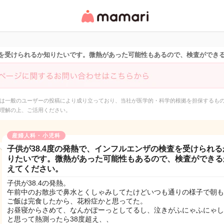
女性専用匿名QAアプ
リ・情報サイト
検査を受けられるか知りたいです。微熱があった可能性もあるので、検査ができ
は一般のユーザーの投稿により成り立っており、当社が医学的・科学的根拠を担保するも
理解の上、ご活用ください。
産婦人科・小児科
子供が38.4度の発熱で、インフルエンザの検査を受けられる
りたいです。微熱があった可能性もあるので、検査ができる
えてください。
子供が38.4の発熱。
午前中のお散歩で鼻水とくしゃみしてたけどいつも通りの様子で朝も
ご飯は完食したから、花粉症かと思ってた。
お昼寝からさめて、なんかぽーっとしてるし、泣きがふにゃふにゃし
と思って熱測ったら38度超え、、