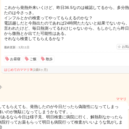
これから発熱外来いくけど、昨日36.5なのは確認してるから、多分
たのは今さっき。
インフルとかの検査ってやってもらえるのかな？
電話越しだと今熱出たのであれば24時間たたないと結果でないから
言われたけど、毎日熱測ってるわけじゃないから、もしかしたら昨日
から微熱とか出てた可能性はある。
それなら検査してもらえるかな？
お気
最終更新：3月11日
お昼寝
ご飯
散歩
はじめてのママリ🔰
(2歳4ヶ月)
ト
ママリ
してもらえても、発熱したのが今日だったら偽陰性になってしまっ
痛いのが無駄になってしまうかもです。。
剤あるなら今日は様子見、明日検査に病院に行く、解熱剤なかったら
病院行ってお薬もらって明日も病院行って検査がいいような気がしま
