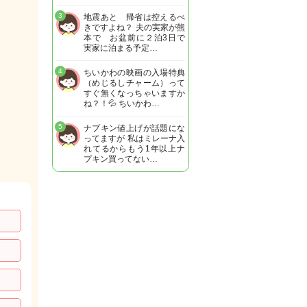
3
地震あと 帰省は控えるべ
きですよね？ 夫の実家が熊
本で お盆前に２泊3日で
実家に泊まる予定…
4
ちいかわの映画の入場特典
（めじるしチャーム）って
すぐ無くなっちゃいますか
ね？！💦 ちいかわ…
5
ナプキン値上げが話題にな
ってますが 私はミレーナ入
れてるからもう1年以上ナ
プキン買ってない…