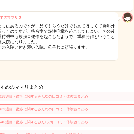
日
てのママリ🔰
ましはあるのですが、見てもらうだけでも見てほしくて発熱外
行ったのですが、待合室で熱性痙攣を起こしてしまい、その後
置待機中も数強直発作を起こしたようで、重積発作ということ
旦入院になりました。
ての入院と付き添い入院、母子共に頑張ります。
日
すすめのママリまとめ
娠38週目・散歩に関するみんなの口コミ・体験談まとめ
娠39週目・散歩に関するみんなの口コミ・体験談まとめ
娠40週目・散歩に関するみんなの口コミ・体験談まとめ