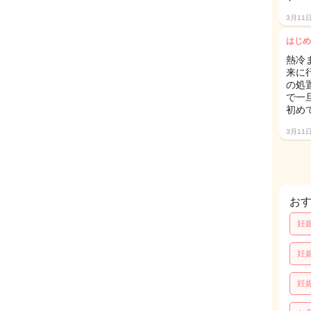
3月11
はじめ
熱冷
来に
の処
で一
初め
3月11
お
妊
妊
妊