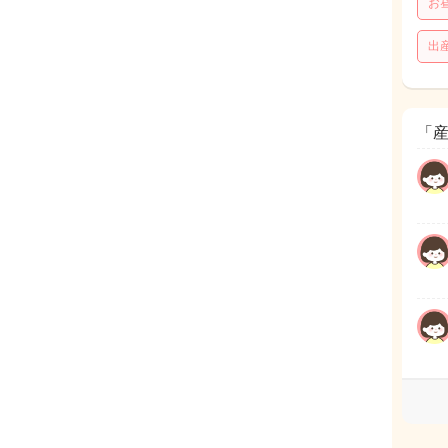
お
出
「