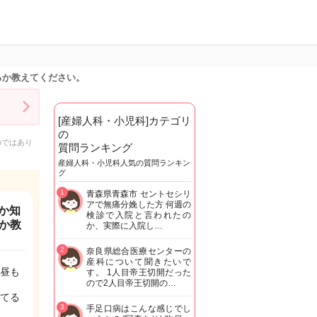
るか教えてください。
[産婦人科・小児科]カテゴリ
の
のではあり
質問ランキング
産婦人科・小児科人気の質問ランキン
グ
1
青森県青森市 セントセシリ
アで無痛分娩した方 何週の
か知
検診で入院と言われたの
か教
か、実際に入院し…
2
奈良県総合医療センターの
産科について聞きたいで
昼も
す。 1人目帝王切開だった
ので2人目帝王切開の…
てる
3
手足口病はこんな感じでし