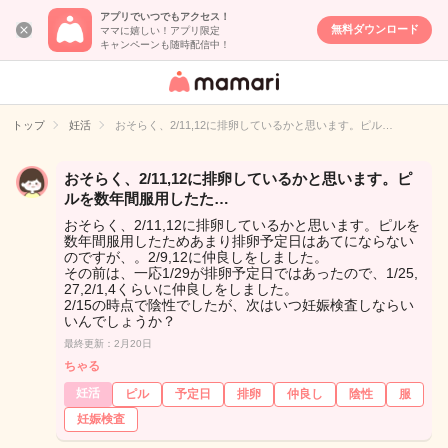
アプリでいつでもアクセス！
無料ダウンロード
ママに嬉しい！アプリ限定
キャンペーンも随時配信中！
女性専用匿名QA
アプリ・情報サ
トップ
妊活
おそらく、2/11,12に排卵しているかと思います。ピル…
イト
おそらく、2/11,12に排卵しているかと思います。ピ
ルを数年間服用したた…
おそらく、2/11,12に排卵しているかと思います。ピルを
数年間服用したためあまり排卵予定日はあてにならない
のですが、。2/9,12に仲良しをしました。
その前は、一応1/29が排卵予定日ではあったので、1/25,
27,2/1,4くらいに仲良しをしました。
2/15の時点で陰性でしたが、次はいつ妊娠検査しならい
いんでしょうか？
最終更新：2月20日
ちゃる
妊活
ピル
予定日
排卵
仲良し
陰性
服
妊娠検査