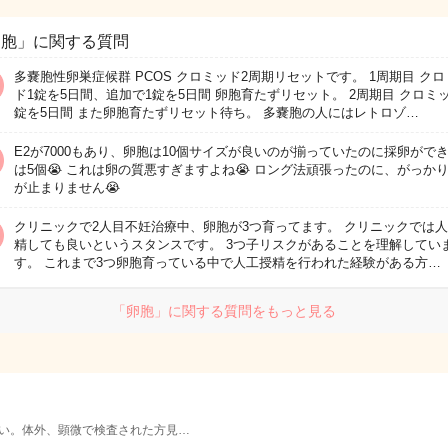
卵胞」に関する質問
多嚢胞性卵巣症候群 PCOS クロミッド2周期リセットです。 1周期目 ク
ド1錠を5日間、追加で1錠を5日間 卵胞育たずリセット。 2周期目 クロミ
錠を5日間 また卵胞育たずリセット待ち。 多嚢胞の人にはレトロゾ…
E2が7000もあり、卵胞は10個サイズが良いのが揃っていたのに採卵がで
は5個😭 これは卵の質悪すぎますよね😭 ロング法頑張ったのに、がっか
が止まりません😭
クリニックで2人目不妊治療中、卵胞が3つ育ってます。 クリニックでは
精しても良いというスタンスです。 3つ子リスクがあることを理解してい
す。 これまで3つ卵胞育っている中で人工授精を行われた経験がある方…
「卵胞」に関する質問をもっと見る
い。体外、顕微で検査された方見…