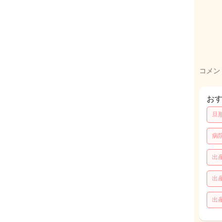
コメン
お
旦
病
出
出
出