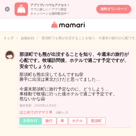
アプリでいつでもアクセス！
無料ダウンロード
ママに嬉しい！アプリ限定
キャンペーンも随時配信中！
女性専用匿名QA
アプリ・情報サ
トップ
お出かけ
那須町でも熊が出没することを知り、今週末の旅行が心配です
イト
那須町でも熊が出没することを知り、今週末の旅行が
心配です。牧場訪問後、ホテルで過ごす予定ですが、
安全でしょうか。
那須町も熊出没してるんですね😵
勝手に出没は東北だけだと思ってました…
今週末那須町に旅行予定なのに、どうしよう…
車移動で牧場に行った後ホテルで過ごす予定です。
危ないかな🥶
最終更新：2025年11月5日
はじめてのママリ🔰
3歳0ヶ月
お出かけ
旅行
車
ホテル
那須町