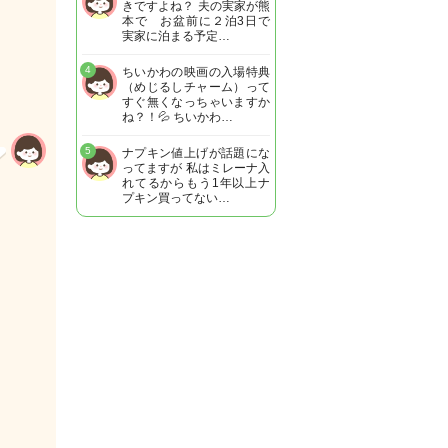
きですよね？ 夫の実家が熊
本で お盆前に２泊3日で
実家に泊まる予定…
4
ちいかわの映画の入場特典
（めじるしチャーム）って
すぐ無くなっちゃいますか
ね？！💦 ちいかわ…
5
ナプキン値上げが話題にな
ってますが 私はミレーナ入
れてるからもう1年以上ナ
プキン買ってない…