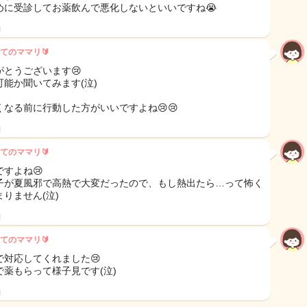
めに受診してお薬飲んで悪化しないといいですね😭
日
てのママリ🔰
がとうございます😢
可能か聞いてみます(泣)
くなる前に行動した方がいいですよね😢😢
日
てのママリ🔰
ですよね😢
子が夏風邪で高熱で大変だったので、もし熱出たら…って怖く
まりません(泣)
日
てのママリ🔰
で対応してくれました😢
で薬もらって様子見です(泣)
日