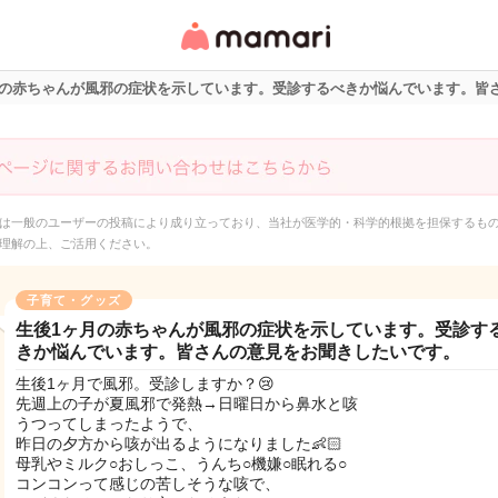
女性専用匿名QAアプ
リ・情報サイト
月の赤ちゃんが風邪の症状を示しています。受診するべきか悩んでいます。皆
は一般のユーザーの投稿により成り立っており、当社が医学的・科学的根拠を担保するも
理解の上、ご活用ください。
子育て・グッズ
生後1ヶ月の赤ちゃんが風邪の症状を示しています。受診す
きか悩んでいます。皆さんの意見をお聞きしたいです。
生後1ヶ月で風邪。受診しますか？😢
先週上の子が夏風邪で発熱→日曜日から鼻水と咳
うつってしまったようで、
昨日の夕方から咳が出るようになりました👶🏻
母乳やミルク○おしっこ、うんち○機嫌○眠れる○
コンコンって感じの苦しそうな咳で、