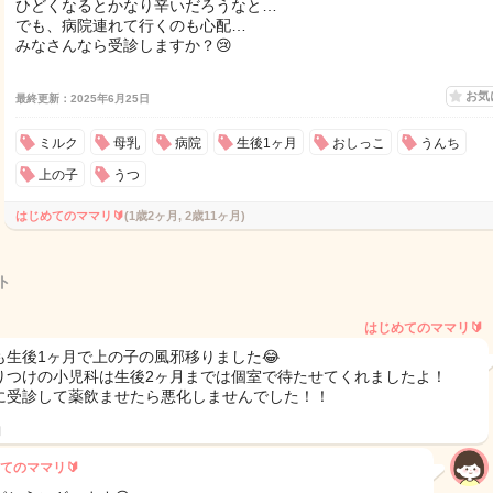
ひどくなるとかなり辛いだろうなと…
でも、病院連れて行くのも心配…
みなさんなら受診しますか？😢
お気
最終更新：2025年6月25日
ミルク
母乳
病院
生後1ヶ月
おしっこ
うんち
上の子
うつ
はじめてのママリ🔰
(1歳2ヶ月, 2歳11ヶ月)
ト
はじめてのママリ🔰
も生後1ヶ月で上の子の風邪移りました😂
りつけの小児科は生後2ヶ月までは個室で待たせてくれましたよ！
に受診して薬飲ませたら悪化しませんでした！！
日
てのママリ🔰