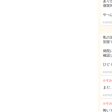
あり
個室
やっ
6月25
私の
別室
病院
確認
ひど
6月25
かすみ
まだ
6月25
かすみ
怖い