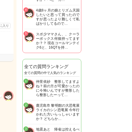
4
4歳8ヶ月の娘とリズム天国
したいと思って買ったので
すが思ったより難しくて私
ばかりしてるので…
に入り
5
スポ少ママさん、、クーラ
ーボックス何個持ってます
か？？ 現在コールマンテイ
ク6と、16QTを持…
全ての質問ランキング
全ての質問の中で人気のランキング
1
仲里依紗 整形してますよ
ね？前の方が可愛かったの
に今怖いんですが整形した
ら整形したーって…
2
鹿児島市 黎明館の大恐竜展
ライカのシン恐竜展 今年行
かれた方いらっしゃいます
か？ どちらか…
3
地震あと 帰省は控えるべ