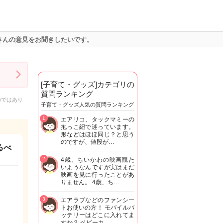
さんの意見をお聞きしたいです。
[子育て・グッズ]カテゴリの
質問ランキング
のではあり
子育て・グッズ人気の質問ランキング
1
エアリコ、タックマミーの
抱っこ紐で迷っています。
形などはほほ同じ？と思う
のですが、値段が…
るべ
2
4歳、ちいかわの映画観た
いようなんですが実はまだ
映画を見に行ったことがあ
りません。 4歳、ち…
3
エアラブなどのファンシー
トお使いの方！ モバイルバ
ッテリーはどこに入れてま
すか？ ベビーカ…