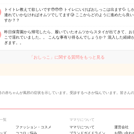
トイトレ教えて欲しいです🥹🥹🥹 トイレにいけばおしっこは出ます💦 し
連れていかなければオムツでしてます🥲 ここからどのように進めたら良
すか？？
昨日保育園から帰宅したら、履いていたオムツからスタイが出てきて、お
こで濡れていました。。 こんな事有り得るんでしょうか？ 混入した経緯
ぎます。。
「おしっこ」に関する質問をもっと見る
月の赤ちゃんが風邪の症状を示しています。受診するべきか悩んでいます。皆さん
一覧
ママリについて
ファッション・コスメ
ママリについて
運営会社
ッズ
ココロ・悩み
ブランドガイドライン
お問い合わ