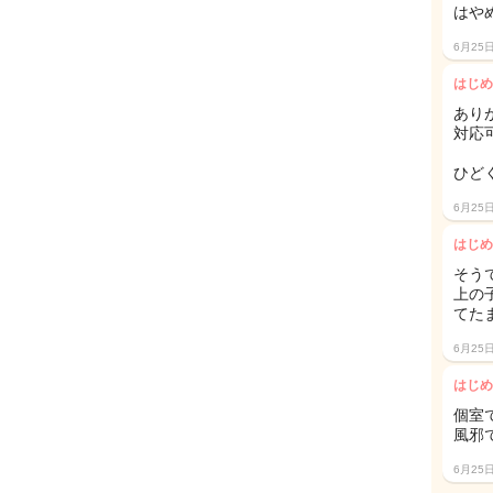
はや
6月25
はじめ
あり
対応
ひど
6月25
はじめ
そう
上の
てた
6月25
はじめ
個室
風邪
6月25