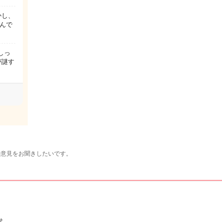
かし、
いんで
しっ
が謎す
の意見をお聞きしたいです。
せ