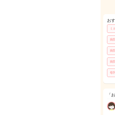
お
ミ
病
病
病
母
「