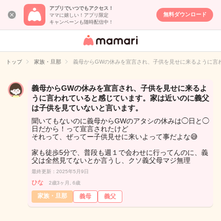
アプリでいつでもアクセス！
無料ダウンロード
ママに嬉しい！アプリ限定
キャンペーンも随時配信中！
女性専用匿名QA
アプリ・情報サ
トップ
家族・旦那
義母からGWの休みを宣言され、子供を見せに来るように言
イト
義母からGWの休みを宣言され、子供を見せに来るよ
うに言われていると感じています。家は近いのに義父
は子供を見ていないと言います。
聞いてもないのに義母からGWのアタシの休みは◯日と◯
日だから！って宣言されたけど
それって、ぜってー子供見せに来いよって事だよな😅
家も徒歩5分で、普段も週１で会わせに行ってんのに、義
父は全然見てないとか言うし、クソ義父母マジ無理
最終更新：2025年5月9日
ひな
2歳3ヶ月, 6歳
家族・旦那
義母
義父