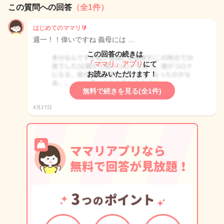
この質問への回答
（全1件）
はじめてのママリ🔰
週一！！偉いですね 義母には …
この回答の続きは
「ママリ」アプリ
にて
お読みいただけます！
無料で続きを見る(全1件)
4月27日