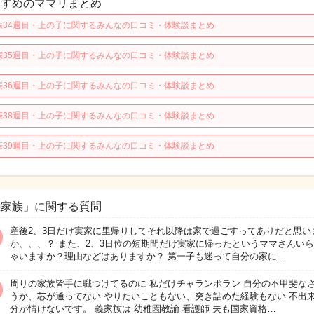
すすめのママリまとめ
娠34週目・上の子に関するみんなの口コミ・体験談まとめ
娠35週目・上の子に関するみんなの口コミ・体験談まとめ
娠36週目・上の子に関するみんなの口コミ・体験談まとめ
娠38週目・上の子に関するみんなの口コミ・体験談まとめ
娠39週目・上の子に関するみんなの口コミ・体験談まとめ
義家族」に関する質問
産後2、3日だけ実家に里帰りしてそれ以降は家で過ごすってありだと思い
か、、、？ また、2、3日位の短期間だけ実家に帰ったというママさんい
ゃいますか？理由などはありますか？ 第一子も迷って自分の家に…
周りの家族皆手に職つけてるのに 私だけチャランポラン 自分の不甲斐な
うか、芯が通ってない やりたいこともない、突き詰めた経験もない 不出
分が情けないです。 義家族は 幼稚園教諭 看護師 夫も国家資格…