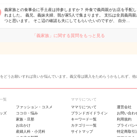
義家族との食事会に手土産は持参しますか？ 外食で義両親がお店を手配し
れました。 義兄、義妹夫婦、我が家5人で集まります。 支払は全員義両親
つと思います。 そこ辺の確認も夫にしてもらいたいのですが、 自分…
「義家族」に関する質問をもっと見る
をどうお願いすれば良いか悩んでいます。義父母は購入をためらうかもしれず、他
一覧
ママリについて
ファッション・コスメ
ママリについて
運営会社
ッズ
ココロ・悩み
ブランドガイドライン
お問い合わ
家族・旦那
キーワード一覧
利用規約
お出かけ
カテゴリ一一覧
プライバシ
産婦人科・小児科
サイトマップ
特定商取引