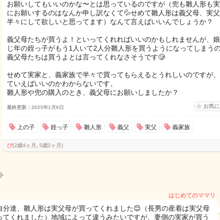
お願いしてもいいのかな〜とは思っているのですが（兜も雛人形も実
にお願いするのはなんか申し訳なくて💦せめて雛人形は義父母、実
半々にして欲しいと思ってます）なんて言えばいいんでしょうか？
義父母たちが買うよ！といってくれればいいのかもしれませんが、娘
じ年の姪っ子がもう1人いて2人分雛人形を買うようになってしまう
義父母たちは買うよとは言ってくれなさそうです🥲
せめて実家と、義家族で半々で買ってもらえるとうれしいのですが、
ていえばいいのかわからないです。
雛人形や兜の購入のとき、義父母にお願いしましたか？
お気
最終更新：2025年1月8日
上の子
姪っ子
雛人形
義父
実父
義家族
ぴ
(2歳4ヶ月, 5歳2ヶ月)
ト
はじめてのママリ
自分達、雛人形は実父母が買ってくれました😊（長男の産着は実父母
ってくれました）地域によって違うみたいですが、妻側の実家が買う