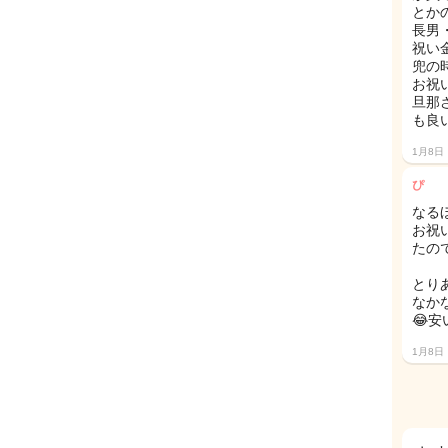
とか
長男
祝い
兜の
お祝
旦那
も良
1月8日
ぴ
なる
お祝
たの
とり
なか
😂
1月8日