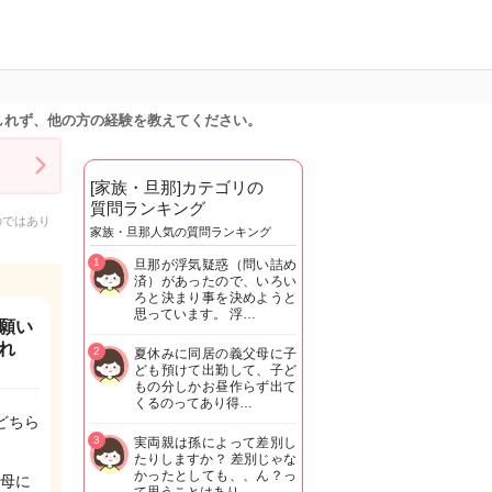
しれず、他の方の経験を教えてください。
[家族・旦那]カテゴリの
質問ランキング
のではあり
家族・旦那人気の質問ランキング
1
旦那が浮気疑惑（問い詰め
済）があったので、いろい
ろと決まり事を決めようと
思っています。 浮…
願い
れ
2
夏休みに同居の義父母に子
ども預けて出勤して、子ど
もの分しかお昼作らず出て
くるのってあり得…
どちら
3
実両親は孫によって差別し
たりしますか？ 差別じゃな
かったとしても、、ん？っ
母に