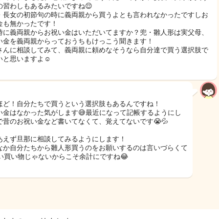
の習わしもあるみたいですね😌
・長女の初節句の時に義両親から買うよとも言われなかったですしお
金も無かったです！
時に義両親からお祝い金はいただいてますか？兜・雛人形は実父母、
い金を義両親からっておうちもけっこう聞きます！
さんに相談してみて、義両親に頼めなそうなら自分達で買う選択肢で
いと思いますよ☺️
ほど！自分たちで買うという選択肢もあるんですね！
い金はなかった気がします😅最近になって記帳するようにし
で昔のお祝い金など書いてなくて、覚えてないです😭💦
あえず旦那に相談してみるようにします！
なか自分たちから雛人形買うのをお願いするのは言いづらくて
安い買い物じゃないからこそ余計にですね😂