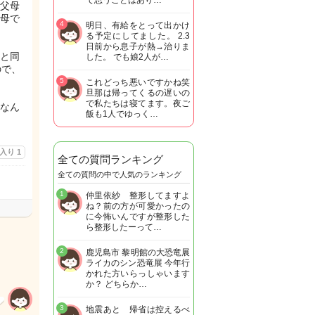
て思うことはあり…
父母
父母で
4
明日、有給をとって出かけ
る予定にしてました。 2.3
日前から息子が熱→治りま
と同
した。 でも娘2人が…
ので、
5
これどっち悪いですかね笑
旦那は帰ってくるの遅いの
で私たちは寝てます。夜ご
なん
飯も1人でゆっく…
に入り
1
全ての質問ランキング
全ての質問の中で人気のランキング
1
仲里依紗 整形してますよ
ね？前の方が可愛かったの
に今怖いんですが整形した
ら整形したーって…
2
鹿児島市 黎明館の大恐竜展
ライカのシン恐竜展 今年行
かれた方いらっしゃいます
か？ どちらか…
3
地震あと 帰省は控えるべ