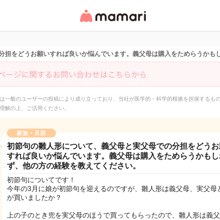
女性専用匿名QAアプ
リ・情報サイト
分担をどうお願いすれば良いか悩んでいます。義父母は購入をためらうかも
は一般のユーザーの投稿により成り立っており、当社が医学的・科学的根拠を担保するも
理解の上、ご活用ください。
家族・旦那
初節句の雛人形について、義父母と実父母での分担をどうお
すれば良いか悩んでいます。義父母は購入をためらうかもし
ず、他の方の経験を教えてください。
初節句についてです！
今年の3月に娘が初節句を迎えるのですが、雛人形は義父母、実父母
が買いましたか？
上の子のとき兜を実父母のほうで買ってもらったので、雛人形は義父