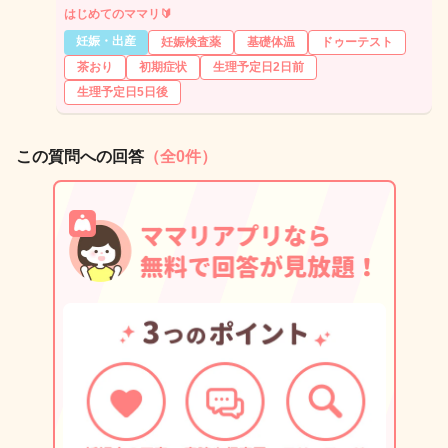
はじめてのママリ🔰
妊娠・出産
妊娠検査薬
基礎体温
ドゥーテスト
茶おり
初期症状
生理予定日2日前
生理予定日5日後
この質問への回答
（全0件）