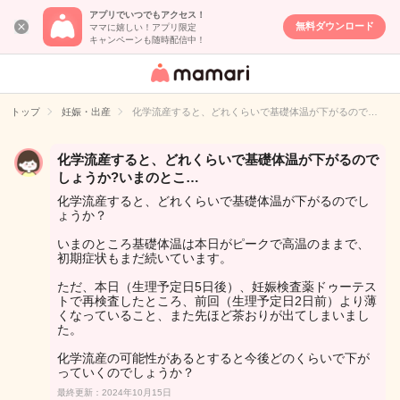
アプリでいつでもアクセス！
無料ダウンロード
ママに嬉しい！アプリ限定
キャンペーンも随時配信中！
女性専用匿名QA
アプリ・情報サ
トップ
妊娠・出産
化学流産すると、どれくらいで基礎体温が下がるので…
イト
化学流産すると、どれくらいで基礎体温が下がるので
しょうか?いまのとこ…
化学流産すると、どれくらいで基礎体温が下がるのでし
ょうか？
いまのところ基礎体温は本日がピークで高温のままで、
初期症状もまだ続いています。
ただ、本日（生理予定日5日後）、妊娠検査薬ドゥーテス
トで再検査したところ、前回（生理予定日2日前）より薄
くなっていること、また先ほど茶おりが出てしまいまし
た。
化学流産の可能性があるとすると今後どのくらいで下が
っていくのでしょうか？
最終更新：2024年10月15日