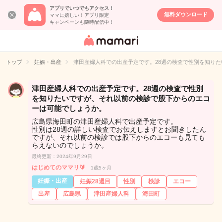
アプリでいつでもアクセス！
無料ダウンロード
ママに嬉しい！アプリ限定
キャンペーンも随時配信中！
女性専用匿名QA
アプリ・情報サ
トップ
妊娠・出産
津田産婦人科での出産予定です。28週の検査で性別を知り
イト
津田産婦人科での出産予定です。28週の検査で性別
を知りたいですが、それ以前の検診で股下からのエコ
ーは可能でしょうか。
広島県海田町の津田産婦人科で出産予定です。
性別は28週の詳しい検査でお伝えしますとお聞きしたん
ですが、それ以前の検診では股下からのエコーも見ても
らえないのでしょうか。
最終更新：2024年9月29日
はじめてのママリ🔰
1歳5ヶ月
妊娠・出産
妊娠28週目
性別
検診
エコー
出産
広島県
津田産婦人科
海田町