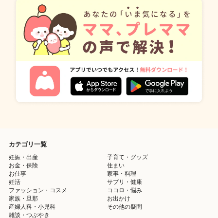
カテゴリ一覧
妊娠・出産
子育て・グッズ
お金・保険
住まい
お仕事
家事・料理
妊活
サプリ・健康
ファッション・コスメ
ココロ・悩み
家族・旦那
お出かけ
産婦人科・小児科
その他の疑問
雑談・つぶやき