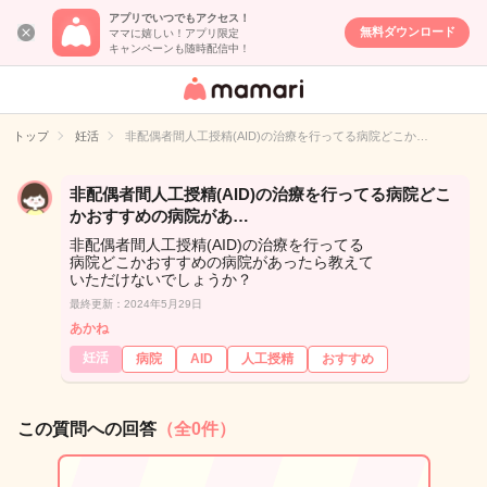
アプリでいつでもアクセス！
無料ダウンロード
ママに嬉しい！アプリ限定
キャンペーンも随時配信中！
女性専用匿名QA
アプリ・情報サ
トップ
妊活
非配偶者間人工授精(AID)の治療を行ってる病院どこか…
イト
非配偶者間人工授精(AID)の治療を行ってる病院どこ
かおすすめの病院があ…
非配偶者間人工授精(AID)の治療を行ってる
病院どこかおすすめの病院があったら教えて
いただけないでしょうか？
最終更新：2024年5月29日
あかね
妊活
病院
AID
人工授精
おすすめ
この質問への回答
（全0件）