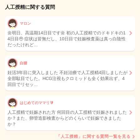
人工授精に関する質問
マロン
🌼明日、高温期14日目です🌼 初の人工授精でのドキドキの1
4日目🥹 症状は皆無だし、10日目で妊娠検査薬は真っ白陰性
だったけれど…
白猫
妊活3年目に突入しました 不妊治療で人工授精4回しましたが
全部駄目でした。HCG注視もクロミッドも全く効果出ず、4
回目でリセッ…
はじめてのママリ🔰
人工授精で妊娠された方 何回目の人工授精で妊娠されました
か？また、卵管造影検査からどのくらいで妊娠できました
か？
「人工授精」に関する質問一覧を見る