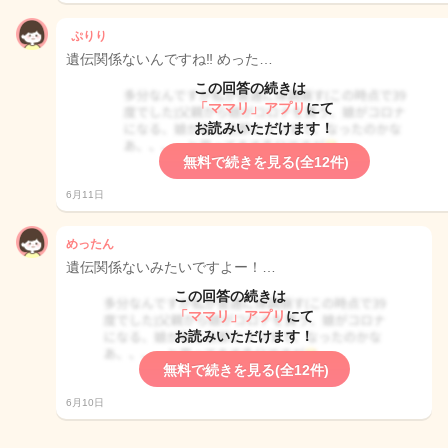
ぷりり
遺伝関係ないんですね‼︎ めった…
この回答の続きは
「ママリ」アプリ
にて
お読みいただけます！
無料で続きを見る(全12件)
6月11日
めったん
遺伝関係ないみたいですよー！…
この回答の続きは
「ママリ」アプリ
にて
お読みいただけます！
無料で続きを見る(全12件)
6月10日