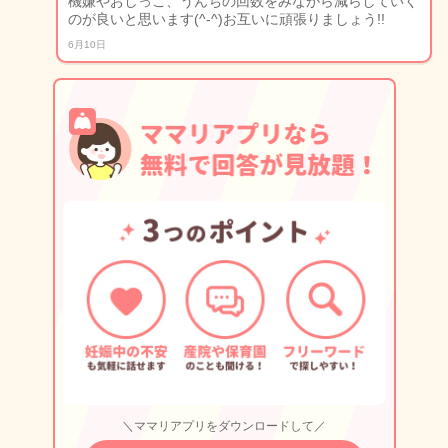
機嫌やおしっこ、うんちの回数をみながら減らしていく
のが良いと思います(^-^)お互いに頑張りましょう!!
6月10日
＼ママリアプリをダウンロードして／