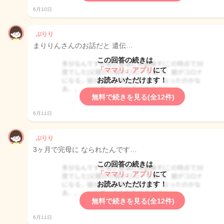
6月10日
ぷりり
まりりんさんのお話だと 遺伝…
この回答の続きは
「ママリ」アプリ
にて
お読みいただけます！
無料で続きを見る(全12件)
6月11日
ぷりり
3ヶ月で完母に なられたんです…
この回答の続きは
「ママリ」アプリ
にて
お読みいただけます！
無料で続きを見る(全12件)
6月11日