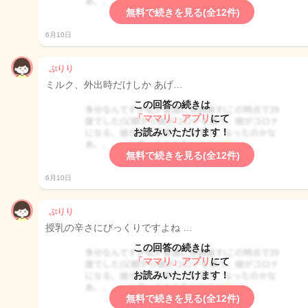
無料で続きを見る(全12件)
6月10日
ぷりり
ミルク、外出時だけしか あげ…
この回答の続きは
「ママリ」アプリ
にて
お読みいただけます！
無料で続きを見る(全12件)
6月10日
ぷりり
授乳の辛さにびっくりですよね …
この回答の続きは
「ママリ」アプリ
にて
お読みいただけます！
無料で続きを見る(全12件)