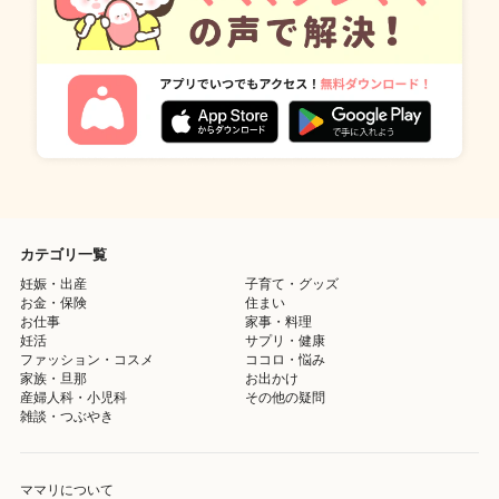
カテゴリ一覧
妊娠・出産
子育て・グッズ
お金・保険
住まい
お仕事
家事・料理
妊活
サプリ・健康
ファッション・コスメ
ココロ・悩み
家族・旦那
お出かけ
産婦人科・小児科
その他の疑問
雑談・つぶやき
ママリについて