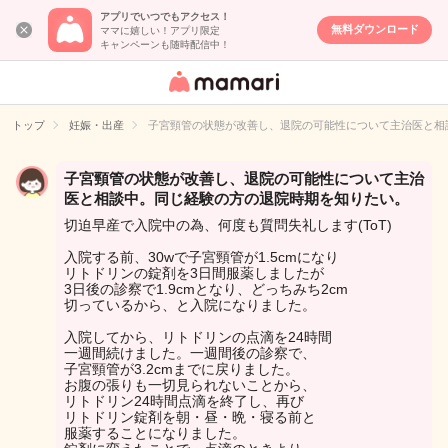
アプリでいつでもアクセス！
無料ダウンロード
ママに嬉しい！アプリ限定
キャンペーンも随時配信中！
女性専用匿名QA
アプリ・情報サ
トップ
妊娠・出産
子宮頸管の状態が改善し、退院の可能性について主治医と相
イト
子宮頸管の状態が改善し、退院の可能性について主治
医と相談中。同じ経験の方の退院時期を知りたい。
切迫早産で入院中の為、何度も質問失礼します(ToT)
入院する前、30wで子宮頸管が1.5cmになり
リトドリンの錠剤を3日間服薬しましたが
3日後の診察で1.9cmとなり、どっちみち2cm
切っているから、と入院になりました。
入院してから、リトドリンの点滴を24時間
一週間続けました。一週間後の診察で、
子宮頸管が3.2cmまでに戻りました。
お腹の張りも一切見られないことから、
リトドリン24時間点滴を終了し、再び
リトドリン錠剤を朝・昼・晩・寝る前と
服薬することになりました。