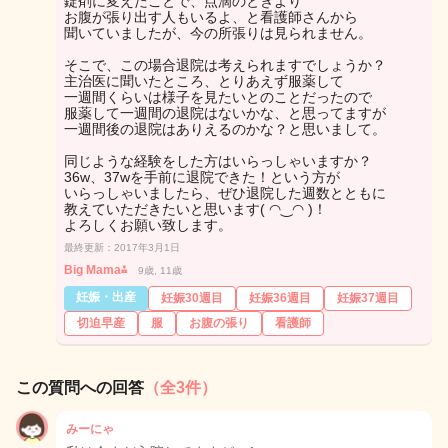
錠剤に変えたことで、点滴のときより
お腹が張り出す人もいるよ、と看護師さんから
聞いていましたが、今の所張りは見られません。
そこで、この場合退院は考えられますでしょうか？
主治医に聞いたところ、とりあえず服薬して
一週間くらいは様子を見たいとのことだったので
服薬して一週間の退院はないかな、と思ってますが
一週間後の退院はありえるのかな？と思いまして。
同じような経験をした方はいらっしゃいますか？
36w、37wを手前に退院できた！という方が
いらっしゃいましたら、ぜひ退院した週数とともに
教えていただきたいと思います( ◠‿◠ )！
よろしくお願い致します。
最終更新：2017年3月1日
Big Mama⁂
9歳, 11歳
妊娠・出産
妊娠30週目
妊娠36週目
妊娠37週目
切迫早産
服
お腹の張り
看護師
この質問への回答
（全3件）
みーにゃ