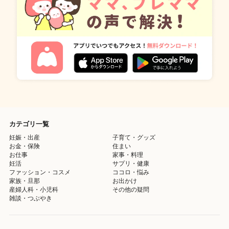
カテゴリ一覧
妊娠・出産
子育て・グッズ
お金・保険
住まい
お仕事
家事・料理
妊活
サプリ・健康
ファッション・コスメ
ココロ・悩み
家族・旦那
お出かけ
産婦人科・小児科
その他の疑問
雑談・つぶやき