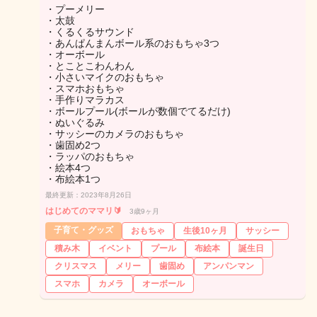
・プーメリー
・太鼓
・くるくるサウンド
・あんぱんまんボール系のおもちゃ3つ
・オーボール
・とことこわんわん
・小さいマイクのおもちゃ
・スマホおもちゃ
・手作りマラカス
・ボールプール(ボールが数個でてるだけ)
・ぬいぐるみ
・サッシーのカメラのおもちゃ
・歯固め2つ
・ラッパのおもちゃ
・絵本4つ
・布絵本1つ
最終更新：2023年8月26日
はじめてのママリ🔰
3歳9ヶ月
子育て・グッズ
おもちゃ
生後10ヶ月
サッシー
積み木
イベント
プール
布絵本
誕生日
クリスマス
メリー
歯固め
アンパンマン
スマホ
カメラ
オーボール