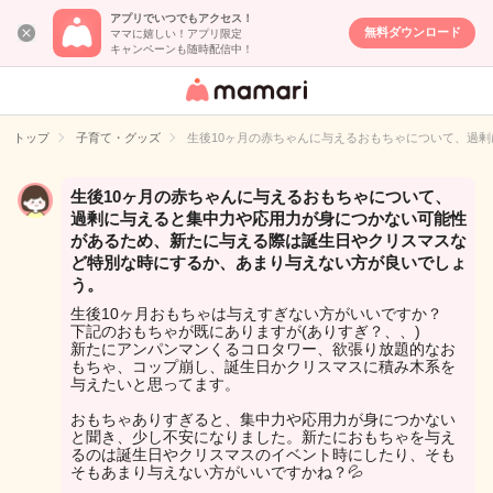
アプリでいつでもアクセス！
無料ダウンロード
ママに嬉しい！アプリ限定
キャンペーンも随時配信中！
女性専用匿名QA
アプリ・情報サ
トップ
子育て・グッズ
生後10ヶ月の赤ちゃんに与えるおもちゃについて、過
イト
生後10ヶ月の赤ちゃんに与えるおもちゃについて、
過剰に与えると集中力や応用力が身につかない可能性
があるため、新たに与える際は誕生日やクリスマスな
ど特別な時にするか、あまり与えない方が良いでしょ
う。
生後10ヶ月おもちゃは与えすぎない方がいいですか？
下記のおもちゃが既にありますが(ありすぎ？、、)
新たにアンパンマンくるコロタワー、欲張り放題的なお
もちゃ、コップ崩し、誕生日かクリスマスに積み木系を
与えたいと思ってます。
おもちゃありすぎると、集中力や応用力が身につかない
と聞き、少し不安になりました。新たにおもちゃを与え
るのは誕生日やクリスマスのイベント時にしたり、そも
そもあまり与えない方がいいですかね？💦