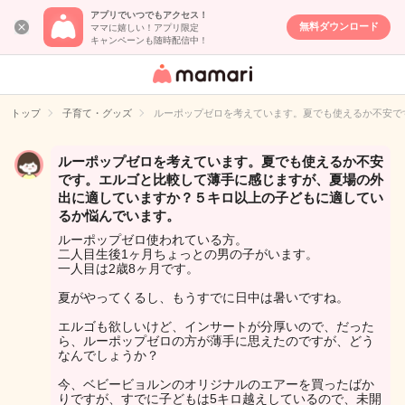
アプリでいつでもアクセス！
無料ダウンロード
ママに嬉しい！アプリ限定
キャンペーンも随時配信中！
女性専用匿名QA
アプリ・情報サ
トップ
子育て・グッズ
ルーポップゼロを考えています。夏でも使えるか不安で
イト
ルーポップゼロを考えています。夏でも使えるか不安
です。エルゴと比較して薄手に感じますが、夏場の外
出に適していますか？５キロ以上の子どもに適してい
るか悩んでいます。
ルーポップゼロ使われている方。
二人目生後1ヶ月ちょっとの男の子がいます。
一人目は2歳8ヶ月です。
夏がやってくるし、もうすでに日中は暑いですね。
エルゴも欲しいけど、インサートが分厚いので、だった
ら、ルーポップゼロの方が薄手に思えたのですが、どう
なんでしょうか？
今、ベビービョルンのオリジナルのエアーを買ったばか
りですが、すでに子どもは5キロ越えしているので、未開