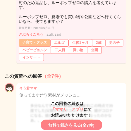
封のため返品し、ルーポップゼロの購入を考えていま
す。
ルーポップゼロ、夏場でも買い物や公園などへ行くくら
いなら、使できますか？
最終更新：2015年5月30日
さぶろうごろう
11歳, 13歳
子育て・グッズ
エルゴ
生後1ヶ月
2歳
男の子
ベビービョルン
二人目
買い物
公園
インサート
この質問への回答
（全7件）
そう君ママ
使ってます(^^) 素材がメッシュ…
この回答の続きは
「ママリ」アプリ
にて
お読みいただけます！
無料で続きを見る(全7件)