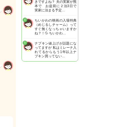
きですよね？ 夫の実家が熊
本で お盆前に２泊3日で
実家に泊まる予定…
4
ちいかわの映画の入場特典
（めじるしチャーム）って
すぐ無くなっちゃいますか
ね？！💦 ちいかわ…
5
ナプキン値上げが話題にな
ってますが 私はミレーナ入
れてるからもう1年以上ナ
プキン買ってない…