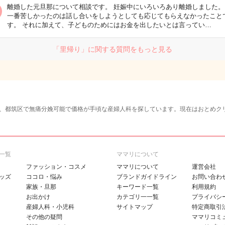
離婚した元旦那について相談です。 妊娠中にいろいろあり離婚しました。
一番苦しかったのは話し合いをしようとしても応じてもらえなかったこと
す。 それに加えて、子どものためにはお金を出したいとは言ってい…
「里帰り」に関する質問をもっと見る
、都筑区で無痛分娩可能で価格が手頃な産婦人科を探しています。現在はおとめク
一覧
ママリについて
ファッション・コスメ
ママリについて
運営会社
ッズ
ココロ・悩み
ブランドガイドライン
お問い合わ
家族・旦那
キーワード一覧
利用規約
お出かけ
カテゴリ一一覧
プライバシ
産婦人科・小児科
サイトマップ
特定商取引
その他の疑問
ママリコミ