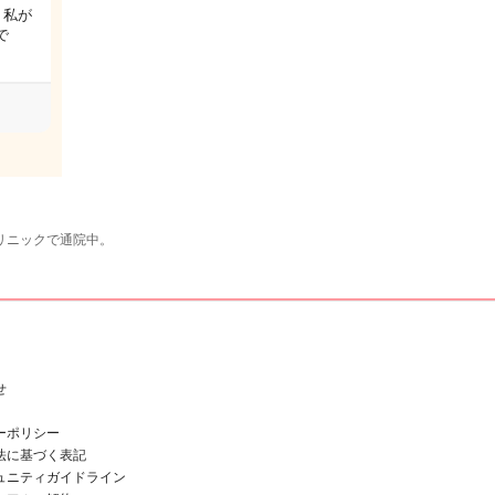
 私が
で
リニックで通院中。
せ
ーポリシー
法に基づく表記
ュニティガイドライン