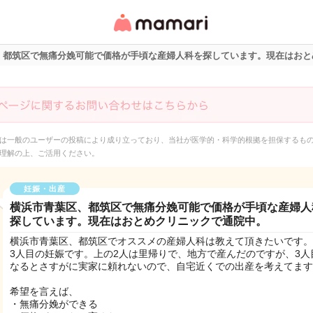
女性専用匿名QAアプ
リ・情報サイト
、都筑区で無痛分娩可能で価格が手頃な産婦人科を探しています。現在はおと
は一般のユーザーの投稿により成り立っており、当社が医学的・科学的根拠を担保するも
理解の上、ご活用ください。
妊娠・出産
横浜市青葉区、都筑区で無痛分娩可能で価格が手頃な産婦人
探しています。現在はおとめクリニックで通院中。
横浜市青葉区、都筑区でオススメの産婦人科は教えて頂きたいです。
3人目の妊娠です。上の2人は里帰りで、地方で産んだのですが、3人
なるとさすがに実家に頼れないので、自宅近くでの出産を考えてます
希望を言えば、
・無痛分娩ができる