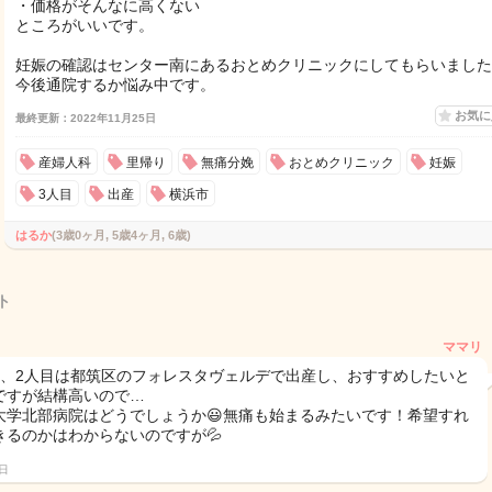
・価格がそんなに高くない
ところがいいです。
妊娠の確認はセンター南にあるおとめクリニックにしてもらいました
今後通院するか悩み中です。
お気
最終更新：2022年11月25日
産婦人科
里帰り
無痛分娩
おとめクリニック
妊娠
3人目
出産
横浜市
はるか
(3歳0ヶ月, 5歳4ヶ月, 6歳)
ト
ママリ
目、2人目は都筑区のフォレスタヴェルデで出産し、おすすめしたいと
ですが結構高いので…
大学北部病院はどうでしょうか😃無痛も始まるみたいです！希望すれ
きるのかはわからないのですが💦
5日