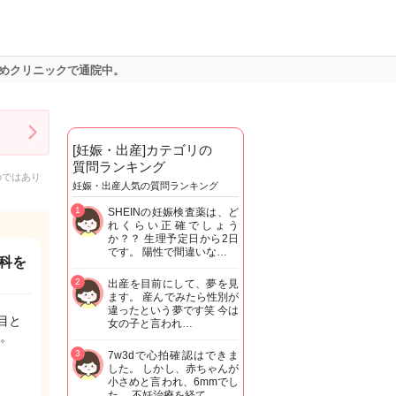
めクリニックで通院中。
[妊娠・出産]カテゴリの
質問ランキング
のではあり
妊娠・出産人気の質問ランキング
1
SHEINの妊娠検査薬は、ど
れくらい正確でしょう
か？？ 生理予定日から2日
です。 陽性で間違いな…
科を
2
出産を目前にして、夢を見
ます。 産んでみたら性別が
違ったという夢です笑 今は
目と
女の子と言われ…
。
3
7w3dで心拍確認はできま
した。 しかし、赤ちゃんが
小さめと言われ、6mmでし
た。 不妊治療を経て…