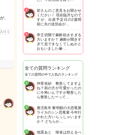
4
皆さんのご意見をお聞かせ
ください！ 現在臨月なので
が、
すが、出産予定日の2週間
前に夫の送別会が…
に入り
1
5
帝王切開で麻酔効きすぎる
方いますか？ 麻酔が聞きす
ぎて息できなくてしぬかと
おもいました😭 …
全ての質問ランキング
全ての質問の中で人気のランキング
1
仲里依紗 整形してますよ
ね？前の方が可愛かったの
に今怖いんですが整形した
ら整形したーって…
2
鹿児島市 黎明館の大恐竜展
ライカのシン恐竜展 今年行
かれた方いらっしゃいます
か？ どちらか…
3
地震あと 帰省は控えるべ