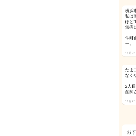
横浜
私は
ほど
無痛
仲町
ー。
11月2
たま
なく
2人
産師
11月2
お