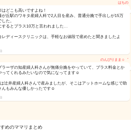
はちの
市はどこも高いですよね！
藤が丘駅のワキタ産婦人科で2人目を産み、普通分娩で手出しが15万
でした。
にするとプラス10万と言われました…
台レディースクリニックは、手軽なお値段で産めたと聞きましたよ
5日
のんびりまま☺︎︎゛
プラーザの知産婦人科さんが無痛分娩をやっていて、プラス料金とか
やってくれるみたいなので気になってます☺️
目は辻井産婦人科さんで産みましたが、そこはアットホームな感じで助
さんもみんな優しかったです☺︎
5日
すすめのママリまとめ