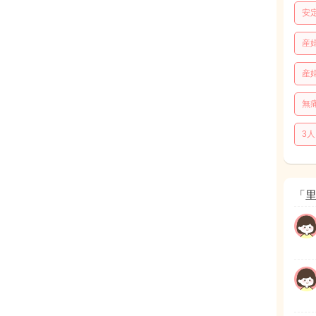
安
産
産
無
3
「