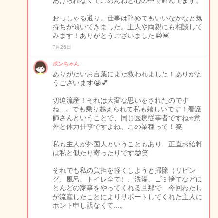
あげられなくてごめんねと心の中で叫んでます。
おっしゃる通り、仕事は辞めてもいいなかなと気
持ちが傾いてきました。主人や両親にも相談して
みます！ありがとうございました😭💓
7月26日
ポンちゃん
ありがたいお言葉にまた救われました！ありがと
うございます😭💕
切迫流産！それは大変な思いをされたのです
ね...。でも乗り越えられて私も嬉しいです！看護
師さんということで、同じ医療従事者ですね⭐️意
外と体力仕事ですよね、この業種って！笑
私も主人が外国人ということもあり、正直お給料
は私と似たり寄ったりです😅笑
それでも私の負担を軽くしようと掃除（リビン
グ、風呂、トイレ全て）、洗濯、ゴミ捨てなどほ
とんどの家事をやってくれる旦那で、今回わたし
が流産したことによりサポートしてくれた主人に
ホント申し訳なくて...。