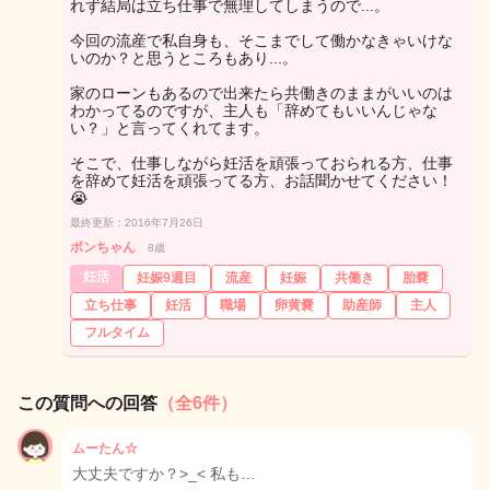
れず結局は立ち仕事で無理してしまうので...。
今回の流産で私自身も、そこまでして働かなきゃいけな
いのか？と思うところもあり...。
家のローンもあるので出来たら共働きのままがいいのは
わかってるのですが、主人も「辞めてもいいんじゃな
い？」と言ってくれてます。
そこで、仕事しながら妊活を頑張っておられる方、仕事
を辞めて妊活を頑張ってる方、お話聞かせてください！
😭
最終更新：2016年7月26日
ポンちゃん
8歳
妊活
妊娠9週目
流産
妊娠
共働き
胎嚢
立ち仕事
妊活
職場
卵黄嚢
助産師
主人
フルタイム
この質問への回答
（全6件）
ムーたん☆
大丈夫ですか？>_< 私も…