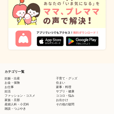
カテゴリ一覧
妊娠・出産
子育て・グッズ
お金・保険
住まい
お仕事
家事・料理
妊活
サプリ・健康
ファッション・コスメ
ココロ・悩み
家族・旦那
お出かけ
産婦人科・小児科
その他の疑問
雑談・つぶやき