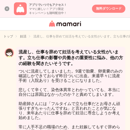
アプリでいつでもアクセス！
無料ダウンロード
ママに嬉しい！アプリ限定
キャンペーンも随時配信中！
女性専用匿名QA
アプリ・情報サ
トップ
妊活
流産し、仕事を辞めて妊活を考えている女性がいます。立ち仕事の
イト
流産し、仕事を辞めて妊活を考えている女性がいま
す。立ち仕事の影響や共働きの重要性に悩み、他の方
の経験を聞きたいそうです。
ついに流産してしまいました。9週で胎嚢、卵黄嚢のみの
確認しかできておらず昨日ついに出血。来週早々に流産
手術（入院あり）を受けることになりました。
悲しくて辛くて、染色体異常とわかっていても、本当に
自分には原因はなかったのか？と責めてしまいます。
助産師さんには「フルタイムで立ち仕事だとお母さん頑
張りすぎちゃったんですね」と言われたことが気にな
り、来年あたりに仕事を辞めて妊活に専念しようか考え
始めました。
常に人手不足の職場のため、また妊娠してもすぐ辞めら