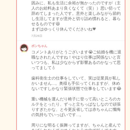
因みに、私も生活に余裕が無かったのですが（主
人のお給料あまり良くなくて（笑））思い切って
辞めてしまった人です。意外と楽しみながら節約
し生活してますが意外と切り詰め慣れると、暮ら
せるものです😆
まずはゆっくり休んでくださいね💗
7月26日
ポンちゃん
コメントありがとうございます😭ご結婚を機に退
職なされたんですね！やはり仕事は関係ないと言
いつつも、私は少なからず影響あるのかなって思
ってまして💧
歯科衛生士の仕事をしていて、実は従業員が私し
かいません...。奥様も手伝ってくれますが、休め
ないですしかなり緊張状態で仕事をしています😂
重い機械を運んだり椅子に登って高いところのカ
ルテをとったり、ずっと立ちっぱなしなので頑張
りすぎたかな、と今更反省しては赤ちゃんに懺悔
の気持ちでいっぱいです...。
周りにな明るく振舞ってますが、ちゃんと産んで