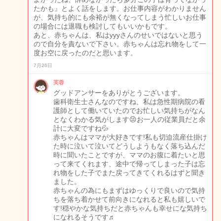
たかも』とよく話をします。お仕事内容がわかりません
が、気持ち的にも余裕が無くなってしまう忙しいお仕事
の場合には退職も検討してもいいかもです。
あと、赤ちゃんは、私はyyyさんのせいではないと思う
ので自分を責ないで下さい。赤ちゃんは忘れ物をして一
度お空に戻ったのだと思います。
7月26日
芙蓉
グッドアンサーをありがとうございます。
歯科衛生士さんなのですね、私は急性期病院の看
護師として働いていたのでお忙しい気持ちがなん
となくわかる気がします😣お一人の従業員だと余
計に大変ですね💦
赤ちゃんはママが大好きです!私も切迫流産仕掛け
た時に泣いて泣いてどうしようもなく落ち込んだ
時に聞いたことですが、ママのお腹に着たいと思
って来てくれます、途中で帰ってしまった子は忘
れ物をした子でまた戻ってきてくれるはずと聞き
ました。
赤ちゃんの為にもまずはゆっくりで良いので気持
ちを落ち着かせて前向きになれると私も嬉しいで
す!穏やかな気持ちだと赤ちゃんも幸せにな気持ち
になれるそうです♬