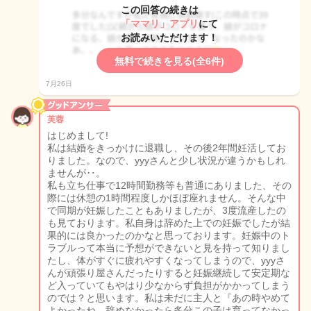
この回答の続きは
「ママリ」アプリ
にて
お読みいただけます！
無料で続きを見る(全6件)
7月26日
芙蓉
はじめまして!
私は結婚をきっかけに退職し、その後2年間妊活してお
りました。なので、yyyさんと少し状況が違うかもしれ
ませんが‥。
私も立ち仕事で12時間勤務等も普通にありました、その
際には休憩の1時間程度しかほぼ座れません。そんな中
で同期が妊娠したこともありましたが、3度流産したの
も見ております。私自身は辞めた上での妊娠でしたが結
果的には良かったのかなと思っております。妊娠中のト
ラブルって本当に予想ができないと見を持って知りまし
たし、体がすぐに疲れやすくなってしまうので、yyyさ
んが頑張り屋さんだったりすると妊娠継続して安定期な
ど入っていてもやはり少なからず負担がかかってしまう
のでは？と思います。私は未だに主人と『あの時やめて
よかったね、辞めなかったら多分この子は育ってなかっ