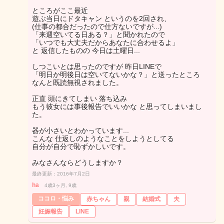
ところがここ最近
遊ぶ当日にドタキャン というのを2回され、
(仕事の都合だったので仕方ないですが...)
「来週空いてる日ある？」と聞かれたので
「いつでも大丈夫だからあなたに合わせるよ」
と 返信したものの 今日は土曜日...
しつこいとは思ったのですが 昨日LINEで
「明日か明後日は空いてないかな？」と送ったところ
なんと既読無視されました。
正直 頭にきてしまい 落ち込み
もう彼女には事後報告でいいかな と思ってしまいまし
た。
器が小さいとわかっています...
こんな 仕返しのようなことをしようとしてる
自分が自分で恥ずかしいです。
みなさんならどうしますか？
最終更新：2016年7月2日
ha
4歳3ヶ月, 9歳
ココロ・悩み
赤ちゃん
親
結婚式
夫
妊娠報告
LINE