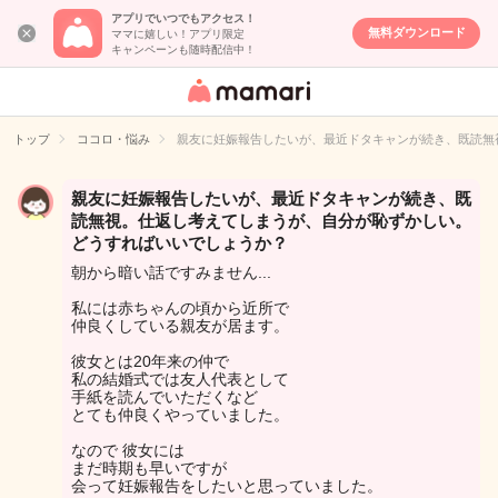
アプリでいつでもアクセス！
無料ダウンロード
ママに嬉しい！アプリ限定
キャンペーンも随時配信中！
女性専用匿名QA
アプリ・情報サ
トップ
ココロ・悩み
親友に妊娠報告したいが、最近ドタキャンが続き、既読無
イト
親友に妊娠報告したいが、最近ドタキャンが続き、既
読無視。仕返し考えてしまうが、自分が恥ずかしい。
どうすればいいでしょうか？
朝から暗い話ですみません...
私には赤ちゃんの頃から近所で
仲良くしている親友が居ます。
彼女とは20年来の仲で
私の結婚式では友人代表として
手紙を読んでいただくなど
とても仲良くやっていました。
なので 彼女には
まだ時期も早いですが
会って妊娠報告をしたいと思っていました。