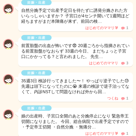
妊娠・出産
自然分娩予定で出産予定日を待たずに誘発分娩された方
いらっしゃいますか？ 子宮口が4センチ開いて1週間ほど
経ちますがまだ本陣痛が来ず、前回の検…
はじめてのママリ🔰
1
妊娠・出産
前置胎盤の出血が怖いです😨 20週ごろから指摘されてい
る前置胎盤がなおらず 33週の今日、 まだちょっと子宮
口にかかってる？と言われました。 先生…
はじめてのママリ
3
妊娠・出産
35週3日 検診行ってきました〜！ やっぱり逆子でした😓
先週は頭下になってたのに😭 来週の検診で逆子治ってな
くて、内診NSTして問題なければ外から回…
つくね
1
妊娠・出産
娘の出産時、子宮口全開のあと分娩停止になり 緊急帝王
切開になりました。 今回、総合病院で出産予定ですので
・予定帝王切開 ・自然分娩 ・無痛分…
はじめてのママリ🔰
1