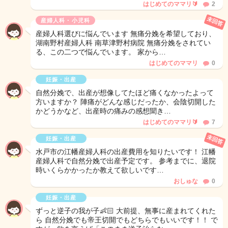
はじめてのママリ🔰
2
未回答
産婦人科・小児科
産婦人科選びに悩んでいます 無痛分娩を希望しており、
湖南野村産婦人科 南草津野村病院 無痛分娩をされてい
る、この二つで悩んでいます。 家から…
はじめてのママリ
0
妊娠・出産
自然分娩で、出産が想像してたほど痛くなかったよって
方いますか？ 陣痛がどんな感じだったか、会陰切開した
かどうかなど、出産時の痛みの感想聞き…
はじめてのママリ🔰
7
未回答
妊娠・出産
水戸市の江幡産婦人科の出産費用を知りたいです！ 江幡
産婦人科で自然分娩で出産予定です。 参考までに、退院
時いくらかかったか教えて欲しいです…
おしゅな
0
妊娠・出産
ずっと逆子の我が子👶🏻 大前提、無事に産まれてくれた
ら 自然分娩でも帝王切開でもどちらでもいいです！！ で