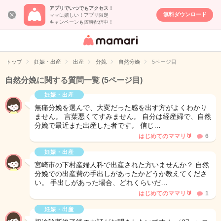
アプリでいつでもアクセス！
無料ダウンロード
ママに嬉しい！アプリ限定
キャンペーンも随時配信中！
女性専用匿名QA
アプリ・情報サ
トップ
妊娠・出産
出産
分娩
自然分娩
5ページ目
イト
自然分娩に関する質問一覧
(5ページ目)
妊娠・出産
無痛分娩を選んで、大変だった感を出す方がよくわかり
ません。 言葉悪くてすみません。 自分は経産婦で、自然
分娩で最近また出産した者です。 信じ…
はじめてのママリ🔰
6
妊娠・出産
宮崎市の下村産婦人科で出産された方いませんか？ 自然
分娩での出産費の手出しがあったかどうか教えてくださ
い。 手出しがあった場合、どれくらいだ…
はじめてのママリ🔰
1
妊娠・出産