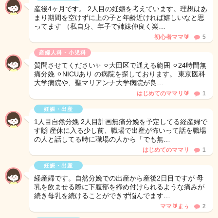
産後4ヶ月です。 2人目の妊娠を考えています。理想はあ
まり期間を空けずに上の子と年齢近ければ嬉しいなと思
ってます （私自身、年子で姉妹仲良く楽…
初心者ママ🔰
5
産婦人科・小児科
質問させてください✨ ⚪︎大田区で通える範囲 ⚪︎24時間無
痛分娩 ⚪︎NICUあり の病院を探しております。 東京医科
大学病院や、聖マリアンナ大学病院が良…
はじめてのママリ🔰
1
妊娠・出産
1人目自然分娩 2人目計画無痛分娩を予定してる経産婦で
す🙌 産休に入る少し前、職場で出産が怖いって話を職場
の人と話してる時に職場の人から「でも無…
はじめてのママリ
1
妊娠・出産
経産婦です。自然分娩での出産から産後2日目ですが 母
乳を飲ませる際に下腹部を締め付けられるような痛みが
続き母乳を続けることができず悩んでます…
ママ🔰まぅ
2