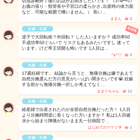
切迫診断終了後のお話がお聞きしたいです！ （37w〜の
お腹の張り・頸管長や子宮口の柔らかさ､出産時の体力面
など…可能な範囲で構いません。） 長い…
ままん
2
未回答
妊娠・出産
逆子で大回転術？外回転？ した人いますか？ 成功率50
不成功率50ぐらいで リスクもあるみたいですし 迷って
います。けど帝王切開も怖いです 1人目は…
^ᴥ^♡
0
妊娠・出産
17週妊婦です。 結論から言うと、無痛分娩は嫌であえて
自然分娩選んだ方の意見がいっぱい聞きたいです😭 妊娠
する前から無痛分娩一択しか考えてなく…
ままりちゃん
12
妊娠・出産
経産婦で出産されたのが全部自然分娩だった方！ 1人目
より分娩時間逆に長くなった方いますか？ 私は1人目破
水から始まり陣痛がないまま丸一日病院で…
はじめてのママリ🔰
1
妊娠・出産