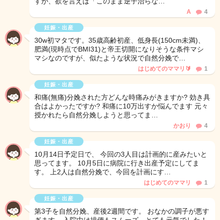
すが、欲を言えば「このまま逆子治らな…
A
4
妊娠・出産
30w初マタです。35歳高齢初産、低身長(150cm未満)、
肥満(現時点でBMI31)と帝王切開になりそうな条件マシ
マシなのですが、似たような状況で自然分娩で…
はじめてのママリ🔰
1
妊娠・出産
和痛(無痛)分娩された方どんな時痛みがきますか? 効き具
合はよかったですか? 和痛に10万出すか悩んでます 元々
授かれたら自然分娩しようと思ってま…
かおり
4
妊娠・出産
10月14日予定日で、 今回の3人目は計画的に産みたいと
思ってます。 10月5日に病院に行き出産予定にしてま
す。 上2人は自然分娩で、今回を計画にす…
はじめてのママリ
1
妊娠・出産
第3子を自然分娩、産後2週間です。 おなかの調子が悪す