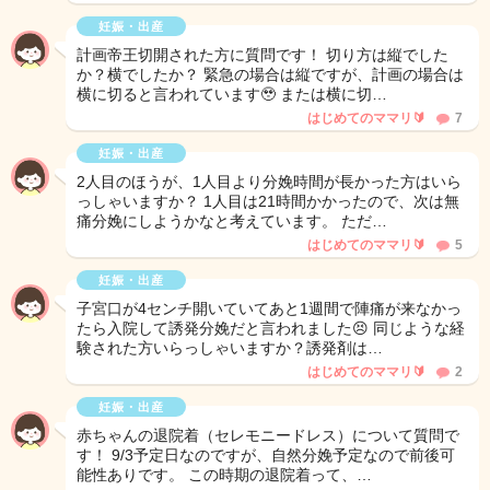
妊娠・出産
計画帝王切開された方に質問です！ 切り方は縦でした
か？横でしたか？ 緊急の場合は縦ですが、計画の場合は
横に切ると言われています🥹 または横に切…
はじめてのママリ🔰
7
妊娠・出産
2人目のほうが、1人目より分娩時間が長かった方はいら
っしゃいますか？ 1人目は21時間かかったので、次は無
痛分娩にしようかなと考えています。 ただ…
はじめてのママリ🔰
5
妊娠・出産
子宮口が4センチ開いていてあと1週間で陣痛が来なかっ
たら入院して誘発分娩だと言われました😣 同じような経
験された方いらっしゃいますか？誘発剤は…
はじめてのママリ🔰
2
妊娠・出産
赤ちゃんの退院着（セレモニードレス）について質問で
す！ 9/3予定日なのですが、自然分娩予定なので前後可
能性ありです。 この時期の退院着って、…