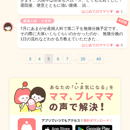
ぎます... 入院中は排便もスムーズ、とても元気でした！
退院後、便意とともに強い腹痛... 治…
はじめてのママリ🔰
1
未回答
産婦人科・小児科
7月にあまがせ産婦人科で第二子を無痛分娩予定です。
その際に大体いくらぐらいのかかったのか、 無痛分娩の
1日の流れなどわかる方教えていただきた…
はじめてのママリ🔰
0
3
4
5
6
7
…
20
…
40